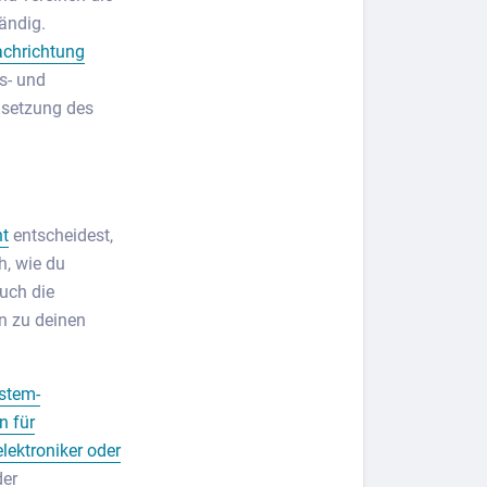
ändig.
achrichtung
s- und
msetzung des
nt
entscheidest,
h, wie du
uch die
n zu deinen
stem-
 für
lektroniker oder
der