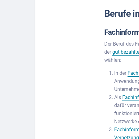
Berufe i
Fachinform
Der Beruf des F
der
gut bezahlt
wählen:
In der
Fach
Anwendunge
Unternehm
Als
Fachinf
dafür veran
funktionier
Netzwerke e
Fachinforma
Vernetzung