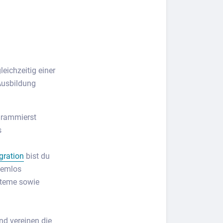
leichzeitig einer
-Ausbildung
grammierst
s
gration
bist du
lemlos
steme sowie
d vereinen die