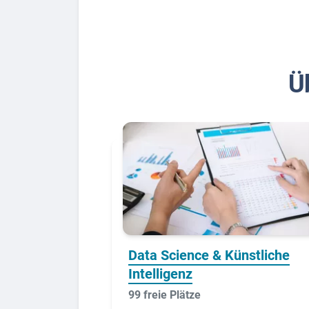
Bew
Ü
Berufs-Check starten
Lass dich finden
Data Science & Künstliche
Intelligenz
99 freie Plätze