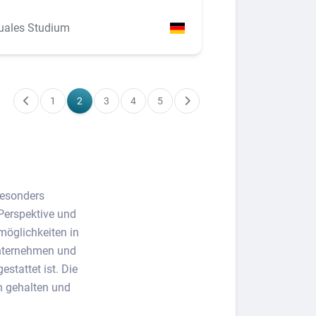
uales Studium
1
2
3
4
5
besonders
 Perspektive und
möglichkeiten in
 Unternehmen und
stattet ist. Die
n gehalten und