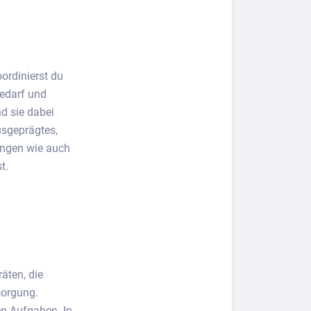
ordinierst du
edarf und
nd sie dabei
ausgeprägtes,
ungen wie auch
t.
äten, die
sorgung.
en Aufgaben. In