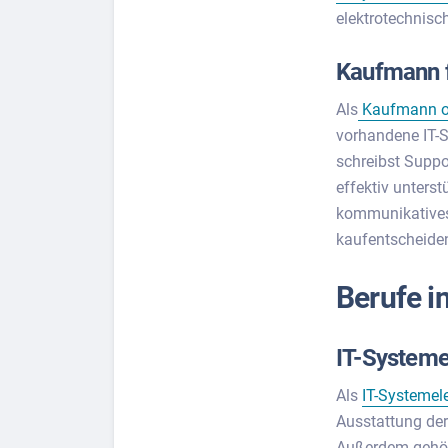
elektrotechnis
Kaufmann f
Als
Kaufmann od
vorhandene IT-S
schreibst Suppo
effektiv unterst
kommunikatives
kaufentscheiden
Berufe in
IT-Systeme
Als
IT-Systemele
Ausstattung de
Außerdem gehöre