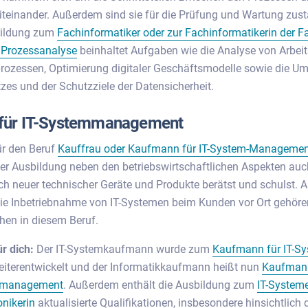
teinander. Außerdem sind sie für die Prüfung und Wartung zust
bildung zum
Fachinformatiker oder zur Fachinformatikerin der F
 Prozessanalyse
beinhaltet Aufgaben wie die Analyse von Arbeit
rozessen, Optimierung digitaler Geschäftsmodelle sowie die U
zes und der Schutzziele der Datensicherheit.
für IT-Systemmanagement
ür den Beruf
Kauffrau oder Kaufmann für IT-System-Manageme
iner Ausbildung neben den betriebswirtschaftlichen Aspekten auc
h neuer technischer Geräte und Produkte berätst und schulst. A
wie Inbetriebnahme von IT-Systemen beim Kunden vor Ort gehöre
hen in diesem Beruf.
ür dich:
Der IT-Systemkaufmann wurde zum
Kaufmann für IT-Sy
iterentwickelt und der Informatikkaufmann heißt nun
Kaufmann
gsmanagement
. Außerdem enthält die Ausbildung zum
IT-Systeme
onikerin
aktualisierte Qualifikationen, insbesondere hinsichtlich 