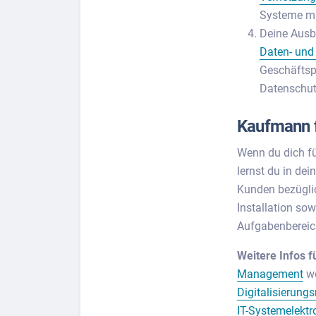
Systeme mi
Deine Aus
Daten- und
Geschäftsp
Datenschut
Kaufmann 
Wenn du dich f
lernst du in de
Kunden bezüglic
Installation so
Aufgabenbereic
Weitere Infos f
Management
we
Digitalisierun
IT-Systemelektr