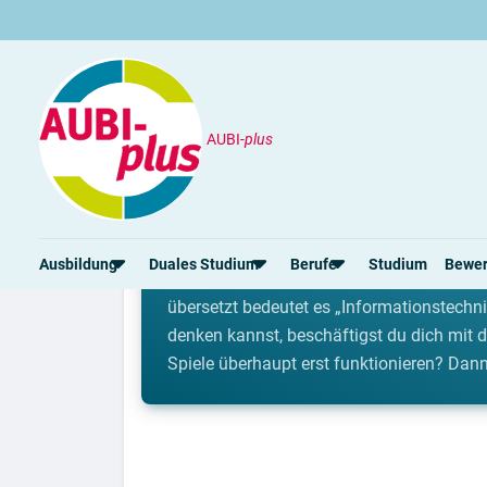
AUBI-
plus
Berufe
Berufe in der IT
Berufe in der IT
Ausbildung
Duales Studium
Berufe
Studium
Bewe
Die Abkürzung IT (Information Technology
übersetzt bedeutet es „Informationstechni
denken kannst, beschäftigst du dich mit
Rund um die Ausbildung
Rund um das duale Studium
Rund um Berufe
Bew
Spiele überhaupt erst funktionieren? Dann
Ausbildungsplätze 2026
Duale Studienplätze 2026
Gut bezahlte Berufe
Ansc
Alle Städte
Duale Studiengänge von A-Z
Kaufmännische Berufe
Lebe
Alle Bundesländer
Alle Orte von A-Z
Berufe nach Themen
Vorl
Gehalt
Alle Berufe
Onli
Ausbildungsbeginn
Schülerpraktikum
Vors