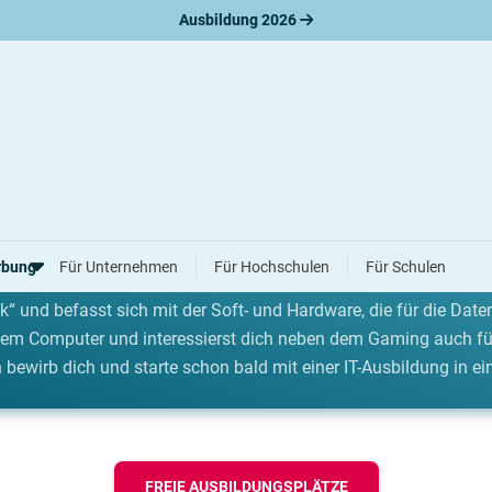
Ausbildung 2026
rbung
Für Unternehmen
Für Hochschulen
Für Schulen
) steht für den Übergang zwischen der klassischen Elektronik u
k“ und befasst sich mit der Soft- und Hardware, die für die Date
 dem Computer und interessierst dich neben dem Gaming auch fü
erbungsratgeber
 bewirb dich und starte schon bald mit einer IT-Ausbildung in ei
hreiben
nslauf
agen
ne-Bewerbung
tellungsgespräch
FREIE AUSBILDUNGSPLÄTZE