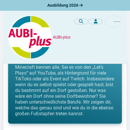
Ausbildung 2026
AUBI-
plus
Berufe
Berufe in Minecraft
Minecraft kennen alle. Sei es von den „Let’s
Plays“ auf YouTube, als Hintergrund für viele
TikToks oder als Event auf Twitch. Insbesondere
wenn du es selbst spielst oder gespielt hast, bist
du bestimmt auf ein Dorf gestoßen. Nur was
wäre ein Dorf ohne seine Dorfbewohner? Sie
haben unterschiedlichste Berufe. Wir zeigen dir,
welche das genau sind und wie du in die ebenso
großen Fußstapfen treten kannst.