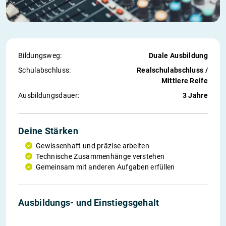
Bildungsweg:
Duale Ausbildung
Schul­abschluss:
Realschulabschluss /
Mittlere Reife
Ausbildungs­dauer:
3 Jahre
Deine Stärken
Gewissenhaft und präzise arbeiten
Technische Zusammenhänge verstehen
Gemeinsam mit anderen Aufgaben erfüllen
1. Jahr
2. Jahr
3. Jahr
Einstieg
Ausbildungs- und Einstiegs­gehalt
1.272 €
1.347 €
1.445 €
2.668 €