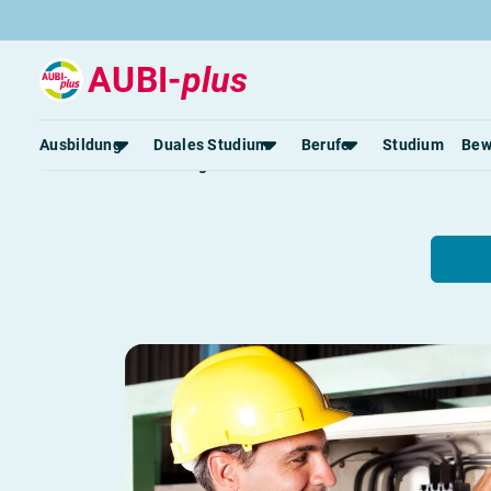
AUBI-
plus
Elektroniker / 
Ausbildung
Duales Studium
Berufe
Studium
Bew
Ausbildung & Beruf
Rund um die Ausbildung
Rund um das duale Studium
Rund um Berufe
Be
Ausbildungsplätze 2026
Duale Studienplätze 2026
Gut bezahlte Berufe
An
Alle Städte
Duale Studiengänge von A-Z
Kaufmännische Berufe
Le
Alle Bundesländer
Alle Orte von A-Z
Berufe nach Themen
Vo
Gehalt
Alle Berufe
On
Ausbildungsbeginn
Schülerpraktikum
Vo
Be