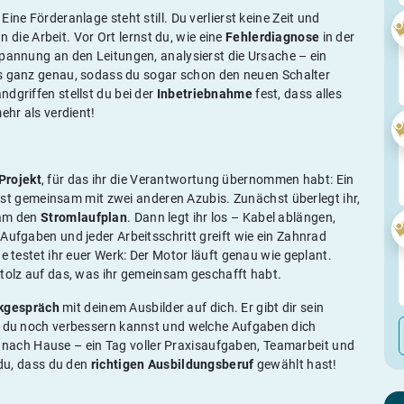
ine Förderanlage steht still. Du verlierst keine Zeit und
n die Arbeit. Vor Ort lernst du, wie eine
Fehlerdiagnose
in der
Spannung an den Leitungen, analysierst die Ursache – ein
lles ganz genau, sodass du sogar schon den neuen Schalter
dgriffen stellst du bei der
Inbetriebnahme
fest, dass alles
ehr als verdient!
Projekt
, für das ihr die Verantwortung übernommen habt: Ein
nst gemeinsam mit zwei anderen Azubis. Zunächst überlegt ihr,
sam den
Stromlaufplan
. Dann legt ihr los – Kabel ablängen,
Aufgaben und jeder Arbeitsschritt greift wie ein Zahnrad
e testet ihr euer Werk: Der Motor läuft genau wie geplant.
stolz auf das, was ihr gemeinsam geschafft habt.
kgespräch
mit deinem Ausbilder auf dich. Er gibt dir sein
as du noch verbessern kannst und welche Aufgaben dich
nach Hause – ein Tag voller Praxisaufgaben, Teamarbeit und
 du, dass du den
richtigen Ausbildungsberuf
gewählt hast!