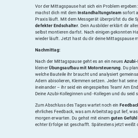
Vor der Mittagspause hat sich ein Problem ergeben: E
machst dich mit dem
Instandhaltungsteam
sofort a
Praxis läuft. Mit dem Messgerät überprüfst du die 
defekter Endschalter
. Dein Ausbilder erklärt dir a
selbst montieren darfst. Nach einigen gekonnten Han
wieder läuft. Jetzt hast du dir deine Mittagspause m
Nachmittag:
Nach der Mittagspause geht es an ein neues
Azubi-
kleiner
Übungsaufbau mit Motorsteuerung
. Du pla
welche Bauteile ihr braucht und analysiert gemein
Adern abisolieren, Klemmen setzen. Jeder hat seine 
ineinander – ihr seid ein eingespieltes Team! Am End
Deine Azubi-Kolleginnen und -Kollegen und du seid 
Zum Abschluss des Tages wartet noch ein
Feedbac
ehrliches Feedback, was am Arbeitstag gut lief, w
morgen erwarten. Du gehst mit einem
guten Gefühl
echter Erfolge ist geschafft. Spätestens jetzt weißt