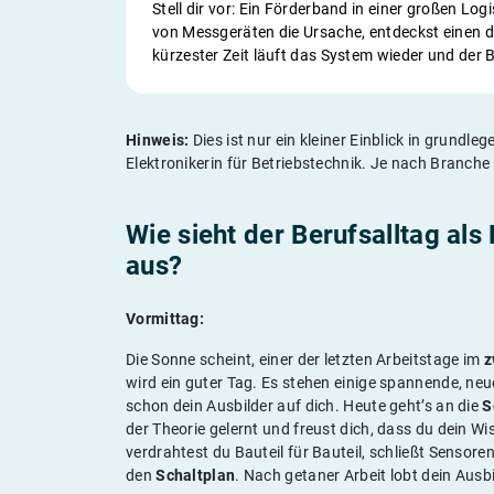
Stell dir vor: Ein Förderband in einer großen Logis
von Messgeräten die Ursache, entdeckst einen d
kürzester Zeit läuft das System wieder und der 
Hinweis:
Dies ist nur ein kleiner Einblick in grundl
Elektronikerin für Betriebstechnik. Je nach Branch
Wie sieht der Berufsalltag als
aus?
Vormittag:
Die Sonne scheint, einer der letzten Arbeitstage im
z
wird ein guter Tag. Es stehen einige spannende, ne
schon dein Ausbilder auf dich. Heute geht’s an die
S
der Theorie gelernt und freust dich, dass du dein Wi
verdrahtest du Bauteil für Bauteil, schließt Sensor
den
Schaltplan
. Nach getaner Arbeit lobt dein Ausb