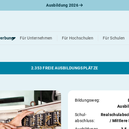
Ausbildung 2026
Elektronikerin für Be
erbung
Für Unternehmen
Für Hochschulen
Für Schulen
werbungsratgeber
schreiben
2.353 FREIE AUSBILDUNGSPLÄTZE
benslauf
rlagen
line-Bewerbung
rstellungsgespräch
werbungs-Check
Bildungsweg:
Ausbi
Schul­
Realschulabsc
abschluss:
/ Mittlere