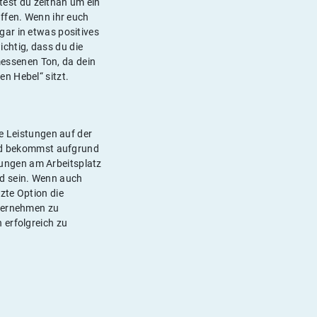
ltest du zeitnah um ein
affen. Wenn ihr euch
gar in etwas positives
chtig, dass du die
emessenen Ton, da dein
n Hebel“ sitzt.
ne Leistungen auf der
 und bekommst aufgrund
ungen am Arbeitsplatz
nd sein. Wenn auch
zte Option die
nternehmen zu
 erfolgreich zu