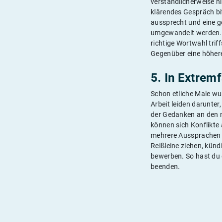
verständlicherweise ni
klärendes Gespräch bi
aussprecht und eine g
umgewandelt werden. W
richtige Wortwahl trif
Gegenüber eine höhere
5. In Extrem
Schon etliche Male wur
Arbeit leiden darunte
der Gedanken an den 
können sich Konflikte
mehrere Aussprachen m
Reißleine ziehen, kün
bewerben. So hast du 
beenden.