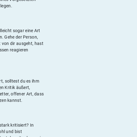
legen.
lleicht sogar eine Art
en. Gehe der Person,
 von dir ausgeht, hast
essen reagieren
, solltest du es ihm
n Kritik äußert,
etter, offener Art, dass
tzen kannst.
ark kritisiert? In
ohl und bist