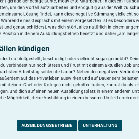
cht gerade der bestgelaunte, motivierte Mitarbeiter. In diesem Fall sol
tten, um den Vorfall aufzuarbeiten und endgültig aus der Welt zu sch
emeinsame Lösung findet, kann diese negative Stimmung vielleicht so
ährend eines Gesprächs mit einem Vorgesetzten ist es besonders wi
fst und genau schilderst, was dich stört, alles natürlich in einem ang
 Position in deinem Ausbildungsbetrieb besetzt und daher „am längere
fällen kündigen
dest du bloßgestellt, beschuldigt oder vielleicht sogar gemobbt? Dei
r, du verbindest nur noch Stress und Frust mit deinem aktuellen Job
nächsten Arbeitstag schlechte Laune? Neben den negativen Veränder
 außerdem auf das Privatleben auswirken und auf Dauer sehr belaste
it deinem Chef oder Kollegen nicht geholfen haben, kannst du als let
digen, und dich auf einen neuen Ausbildungsplatz in einem anderen U
die Möglichkeit, deine Ausbildung in einem besseren Umfeld doch noch
AUSBILDUNGSBETRIEBE
UNTERHALTUNG