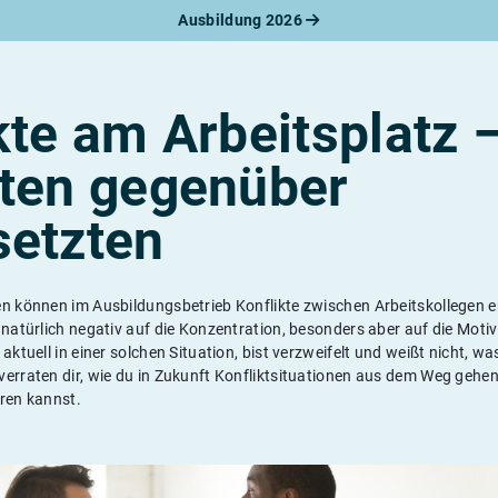
Ausbildung 2026
werbungsratgeber
schreiben
benslauf
rlagen
kte am Arbeitsplatz 
line-Bewerbung
rstellungsgespräch
lten gegenüber
werbungs-Check
setzten
en können im Ausbildungsbetrieb Konflikte zwischen Arbeitskollegen 
 natürlich negativ auf die Konzentration, besonders aber auf die Moti
 aktuell in einer solchen Situation, bist verzweifelt und weißt nicht, 
erraten dir, wie du in Zukunft Konfliktsituationen aus dem Weg gehen
ären kannst.