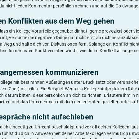
 du nicht jeden Kommentar persönlich nehmen und auf die Goldwaage 
len Konflikten aus dem Weg gehen
ass ein Kollege Vorurteile gegenüber dir hat, gerne provoziert oder vie
 ist, versuche die negativen Dinge gar nicht erst an dich heranzulass
 Weg und halte dich von Diskussionen fern. Solange ein Konflikt nicht
fen. Im nächsten Punkt verraten wir dir, wie du im Konfliktfall angem
d angemessen kommunizieren
ollege mit bestimmten Äußerungen unter Druck setzt oder verunsichert
nem Chef) mitteilen. Ein Beispiel: Wenn ein Kollege hinter deinem Rücke
h darum bitten, diese persönlich an dich zu richten. Erläutere ihm in n
rbeiten und das Unternehmen mit dem neu erlernten gezielter unterstü
espräche nicht aufschieben
dich eindeutig zu Unrecht beschuldigt und vor all deinen Kollegen lautst
n fühlst du dich in Anwesenheit deiner Arbeitskollegen vermutlich unw