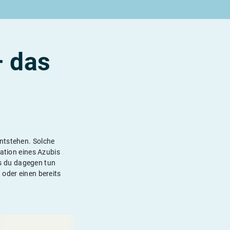
– das
entstehen. Solche
vation eines Azubis
was du dagegen tun
 oder einen bereits