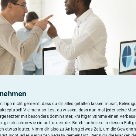
t nehmen
em Tipp nicht gemeint, dass du dir alles gefallen lassen musst, Belei
akzeptabel! Vielmehr solltest du wissen, dass nun mal jeder seine Mac
orgesetzter mit besonders dominanter, kräftiger Stimme einen Verbes
r gleich schon wie ein auffordernder Befehl anhören. In diesem Fall gre
ich etwas lauter. Nimm dir also zu Anfang etwas Zeit, um die Gewohnh
ngst nicht jedes Verhalten negativ gemeint ist. Wenn du die Macken d