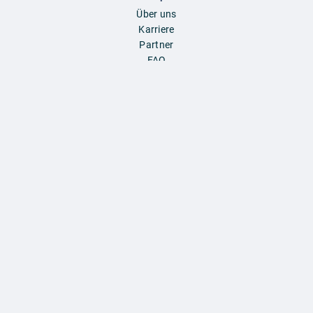
Über uns
Karriere
Partner
FAQ
Produkte & Dienstleistungen
Für Ausbildungsbetriebe
Für Hochschulen
Für Schulen
Für Eltern
Besuch uns auch auf:
Region ändern:
AUBI-plus Österreich (deutsch)
AUBI-plus Schweiz (deutsch)
AUBI-plus Italien (deutsch)