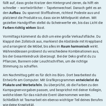
fällt auf, dass grobe Kratzer den Hintergrund zieren, da hilft ein
schneller – wortwörtlicher – Tapetenwechsel. Danach geht es an
den
Aufbau
. Du spannst Stoffbahnen, richtest Podeste aus und
platzierst die Produkte so, dass sie im Mittelpunkt stehen. Mit
gezielten Handgriffen stellst du Scheinwerfer ein, bis das Licht die
Farben richtig wirken
lässt.
Vormittags kümmerst du dich um eine große Verkaufsfläche. Du
klappst den Zollstock aus, markierst die Abstände mit Kreppband
und arrangierst die Möbel, bis alles im
Raum harmonisch
wirkt.
Währenddessen probierst du verschiedene Kombinationen aus,
bis der Gesamteindruck überzeugt. Bei der Deko greifst du zu
Pflanzen, Bannern oder Leuchtschriften, um die richtige
Stimmung zu schaffen.
Am Nachmittag geht es für dich ins Büro. Dort bearbeitest du
Entwürfe am Computer. Mit Grafikprogrammen
entwickelst du
Plakate und Werbetafeln
. Du überprüfst, ob die Farben zu den
Kampagnenvorgaben passen, und besprichst mit deiner Kollegin,
welche Ideen für das nächste Event übernommen werden.
Schließlich ist Teamarbeit ein ebenso wichtiger Teil deines Berufes
wie deine Kreativität.