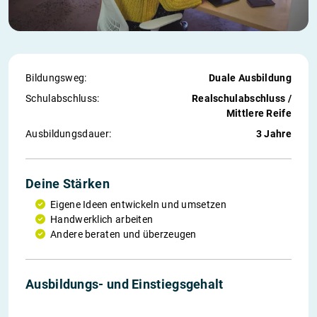
Bildungsweg:
Duale Ausbildung
Schul­abschluss:
Realschulabschluss /
Mittlere Reife
Ausbildungs­dauer:
3 Jahre
Deine Stärken
Eigene Ideen entwickeln und umsetzen
Handwerklich arbeiten
Andere beraten und überzeugen
1. Jahr
2. Jahr
3. Jahr
Einstieg
Ausbildungs- und Einstiegs­gehalt
800 €
880 €
1.000 €
2.689 €