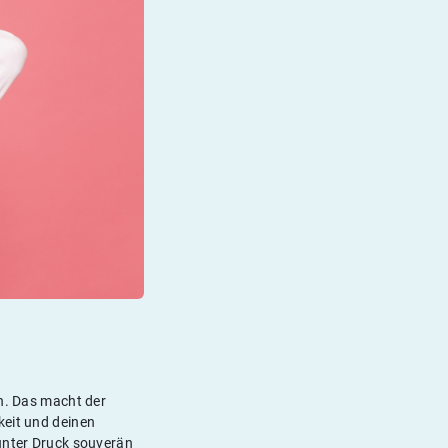
en. Das macht der
keit und deinen
 unter Druck souverän