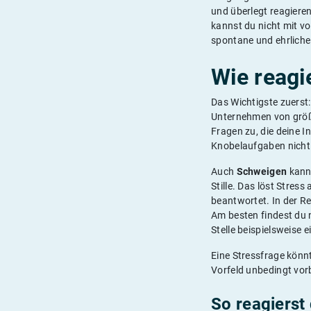
und überlegt reagiere
kannst du nicht mit v
spontane und ehrliche
Wie reagi
Das Wichtigste zuerst
Unternehmen von größe
Fragen zu, die deine I
Knobelaufgaben nicht r
Auch
Schweigen
kann 
Stille. Das löst Stres
beantwortet. In der Reg
Am besten findest du
Stelle beispielsweise e
Eine Stressfrage könn
Vorfeld unbedingt vor
So reagierst