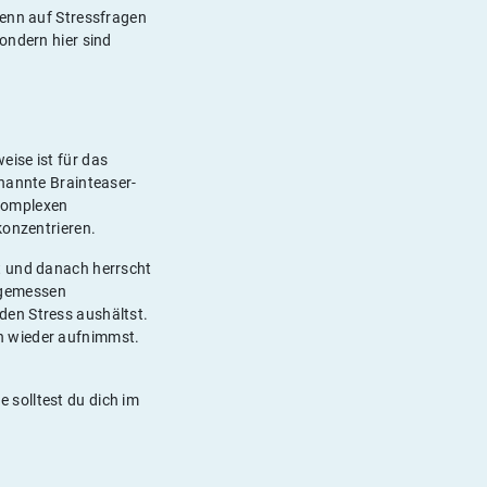
denn auf Stressfragen
ondern hier sind
ise ist für das
enannte Brainteaser-
 komplexen
konzentrieren.
et und danach herrscht
angemessen
d den Stress aushältst.
h wieder aufnimmst.
 solltest du dich im