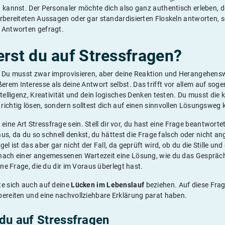
n kannst. Der Personaler möchte dich also ganz authentisch erleben, 
orbereiteten Aussagen oder gar standardisierten Floskeln antworten, s
 Antworten gefragt.
erst du auf Stressfragen?
: Du musst zwar improvisieren, aber deine Reaktion und Herangehenswe
rem Interesse als deine Antwort selbst. Das trifft vor allem auf sog
ntelligenz, Kreativität und dein logisches Denken testen. Du musst die
ichtig lösen, sondern solltest dich auf einen sinnvollen Lösungsweg 
eine Art Stressfrage sein. Stell dir vor, du hast eine Frage beantwort
s aus, da du so schnell denkst, du hättest die Frage falsch oder nicht 
el ist das aber gar nicht der Fall, da geprüft wird, ob du die Stille un
 nach einer angemessenen Wartezeit eine Lösung, wie du das Gespräc
ine Frage, die du dir im Voraus überlegt hast.
te sich auch auf deine
Lücken im Lebenslauf
beziehen. Auf diese Frage
bereiten und eine nachvollziehbare Erklärung parat haben.
 du auf Stressfragen