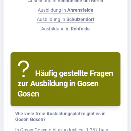
Ausbildung in
Schöneiche bei Berlin
Ausbildung in
Ahrensfelde
Ausbildung in
Schulzendorf
Ausbildung in
Rehfelde
Häufig gestellte Fragen
zur Ausbildung in Gosen
Gosen
Wie viele freie Ausbildungsplätze gibt es in
Gosen Gosen?
In Gosen Gosen gibt es aktuell ca. 1.357 freie