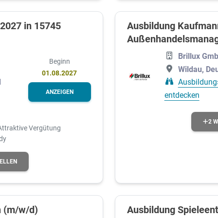
 2027 in 15745
Ausbildung Kaufmann
Außenhandelsmana
Brillux Gm
Beginn
Wildau, De
01.08.2027
d
Ausbildung
ANZEIGEN
entdecken
2 W
Attraktive Vergütung
dy
TELLEN
 (m/w/d)
Ausbildung Spieleent