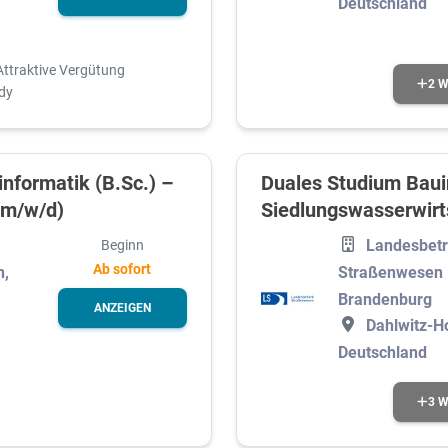
Deutschland
Berufsabschluss
Attraktive Vergütung
2 W
dy
nformatik (B.Sc.) –
Duales Studium Baui
(m/w/d)
Siedlungswasserwirt
Landesbetr
Beginn
Ab sofort
n,
Straßenwesen
Brandenburg
ANZEIGEN
Dahlwitz-H
Deutschland
3 W