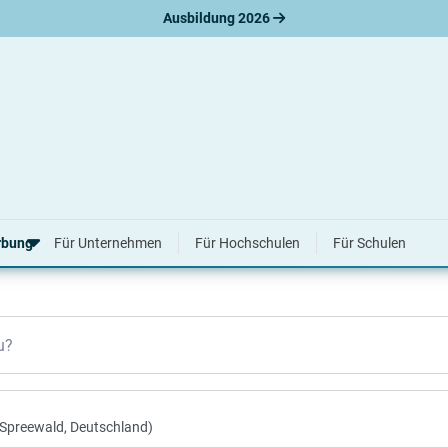
Ausbildung 2026
6 & 2027
rbung
Für Unternehmen
Für Hochschulen
Für Schulen
erbungsratgeber
u?
hreiben
nslauf
agen
ne-Bewerbung
tellungsgespräch