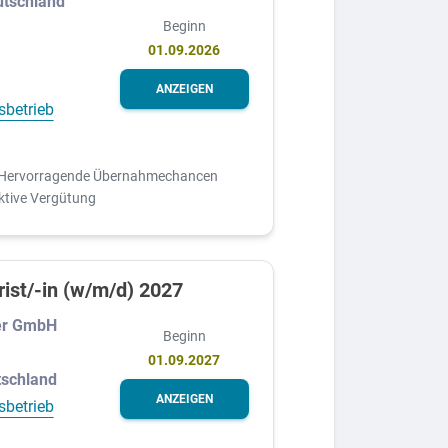
tschland
Beginn
01.09.2026
ANZEIGEN
sbetrieb
Hervorragende Übernahmechancen
ktive Vergütung
ist/-in (w/m/d) 2027
er GmbH
Beginn
01.09.2027
tschland
ANZEIGEN
sbetrieb