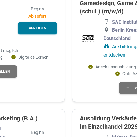
Gamedesign, Game A
Beginn
(schul.) (m/w/d)
Ab sofort
SAE Institu
ANZEIGEN
Berlin Kreu
Deutschland
Ausbildung
t möglich
entdecken
ng
Digitales Lernen
Anschlussausbildung
ELLEN
Gute A
11 
rketing (B.A.)
Ausbildung Verkäufe
im Einzelhandel 202
U
Beginn