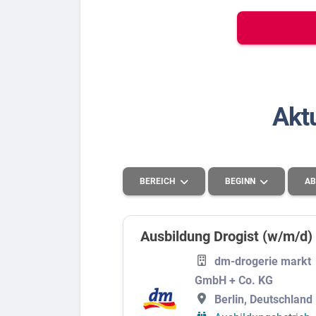
Bew
Berufs-Check starten
Akt
Lass dich finden
BEREICH
BEGINN
AB
Ausbildung Drogist (w/m/d) 
Handel
2026
dm-drogerie markt
GmbH + Co. KG
Systemrelevant
2027
Berlin, Deutschland
Handwerk und Produktion