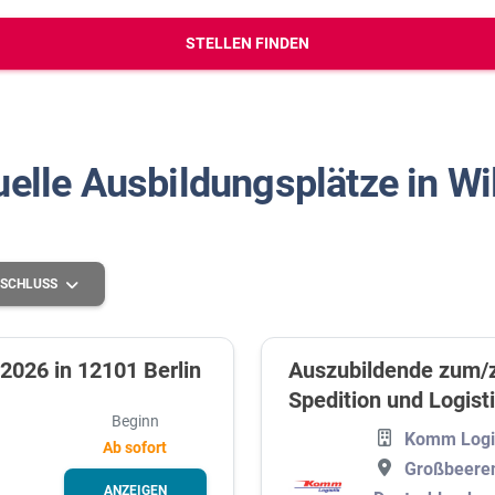
erbungs-Check
STELLEN FINDEN
uelle Ausbildungsplätze in Wi
SCHLUSS
2026 in 12101 Berlin
Auszubildende zum/z
Spedition und Logist
Grundlegende Schulbildung
Beginn
Komm Logi
Mittlere Schulbildung
Ab sofort
Großbeere
Höhere Schulbildung
ANZEIGEN