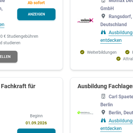
ule
Mömax Deu
Ab sofort
n,
GmbH
ANZEIGEN
Rangsdorf,
en
Deutschland
Ausbildung
0 € Studiengebühren
entdecken
d studieren
Weiterbildungen
TELLEN
Attra
Fachkraft für
Ausbildung Fachlager
Carl Spaet
Berlin
Berlin, Deu
Beginn
Ausbildung
01.09.2026
entdecken