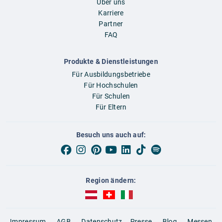
Über uns
Karriere
Partner
FAQ
Produkte & Dienstleistungen
Für Ausbildungsbetriebe
Für Hochschulen
Für Schulen
Für Eltern
Besuch uns auch auf:
Region ändern:
AUBI-plus Österreich (deutsch)
AUBI-plus Schweiz (deutsch)
AUBI-plus Italien (deutsch)
Impressum
AGB
Datenschutz
Presse
Blog
Messen