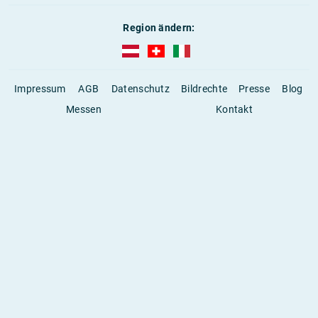
Region ändern:
AUBI-plus Österreich (deutsch)
AUBI-plus Schweiz (deutsch)
AUBI-plus Italien (deutsch)
Impressum
AGB
Datenschutz
Bildrechte
Presse
Blog
Messen
Kontakt