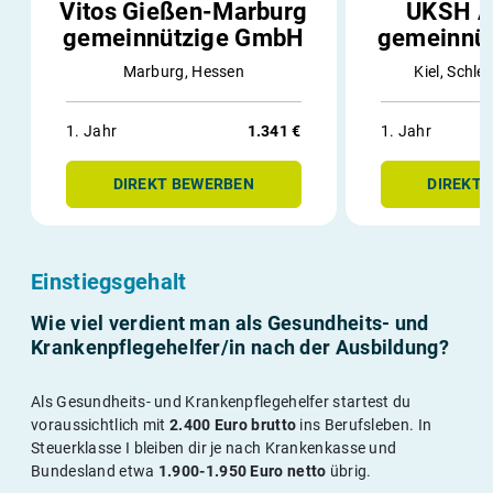
Vitos Gießen-Marburg
UKSH A
gemeinnützige GmbH
gemeinnü
Marburg, Hessen
Kiel, Schle
1. Jahr
1.341 €
1. Jahr
DIREKT BEWERBEN
DIREKT
Einstiegsgehalt
Wie viel verdient man als Gesundheits- und
Krankenpflegehelfer/in nach der Ausbildung?
Als Gesundheits- und Krankenpflegehelfer startest du
voraussichtlich mit
2.400 Euro brutto
ins Berufsleben. In
Steuerklasse I bleiben dir je nach Krankenkasse und
Bundesland etwa
1.900-1.950 Euro netto
übrig.