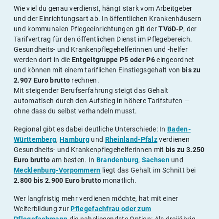
Wie viel du genau verdienst, hängt stark vom Arbeitgeber
und der Einrichtungsart ab. In öffentlichen Krankenhäusern
und kommunalen Pflegeeinrichtungen gilt der
TVöD-P
, der
Tarifvertrag für den öffentlichen Dienst im Pflegebereich.
Gesundheits- und Krankenpflegehelferinnen und -helfer
werden dort in die
Entgeltgruppe P5 oder P6
eingeordnet
und können mit einem tariflichen Einstiegsgehalt von
bis zu
2.907 Euro brutto
rechnen.
Mit steigender Berufserfahrung steigt das Gehalt
automatisch durch den Aufstieg in höhere Tarifstufen —
ohne dass du selbst verhandeln musst.
Regional gibt es dabei deutliche Unterschiede: In
Baden-
Württemberg
,
Hamburg
und
Rheinland-Pfalz
verdienen
Gesundheits- und Krankenpflegehelferinnen mit
bis zu 3.250
Euro brutto
am besten. In
Brandenburg
,
Sachsen
und
Mecklenburg-Vorpommern
liegt das Gehalt im Schnitt bei
2.800 bis 2.900 Euro brutto
monatlich.
Wer langfristig mehr verdienen möchte, hat mit einer
Weiterbildung zur
Pflegefachfrau oder zum
Pflegefachmann
die naheliegendste Option: Als dreijährig