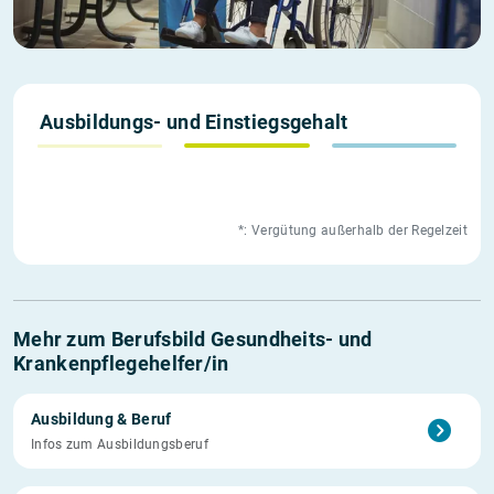
1. Jahr
*weitere
Einstieg
Ausbildungs- und Einstiegs­gehalt
1.403 €
1.738 €
2.400 €
*: Vergütung außerhalb der Regelzeit
Mehr zum Berufsbild Gesundheits- und
Krankenpflegehelfer/in
Ausbildung & Beruf
Infos zum Ausbildungsberuf