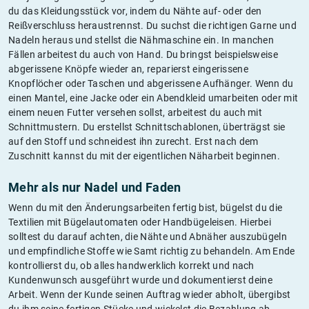
du das Kleidungsstück vor, indem du Nähte auf- oder den
Reißverschluss heraustrennst. Du suchst die richtigen Garne und
Nadeln heraus und stellst die Nähmaschine ein. In manchen
Fällen arbeitest du auch von Hand. Du bringst beispielsweise
abgerissene Knöpfe wieder an, reparierst eingerissene
Knopflöcher oder Taschen und abgerissene Aufhänger. Wenn du
einen Mantel, eine Jacke oder ein Abendkleid umarbeiten oder mit
einem neuen Futter versehen sollst, arbeitest du auch mit
Schnittmustern. Du erstellst Schnittschablonen, überträgst sie
auf den Stoff und schneidest ihn zurecht. Erst nach dem
Zuschnitt kannst du mit der eigentlichen Näharbeit beginnen.
Mehr als nur Nadel und Faden
Wenn du mit den Änderungsarbeiten fertig bist, bügelst du die
Textilien mit Bügelautomaten oder Handbügeleisen. Hierbei
solltest du darauf achten, die Nähte und Abnäher auszubügeln
und empfindliche Stoffe wie Samt richtig zu behandeln. Am Ende
kontrollierst du, ob alles handwerklich korrekt und nach
Kundenwunsch ausgeführt wurde und dokumentierst deine
Arbeit. Wenn der Kunde seinen Auftrag wieder abholt, übergibst
du ihm seine fertigen Stücke und wickelst die Bezahlung ab.