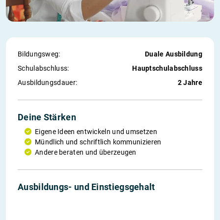
Bildungsweg:
Duale Ausbildung
Schul­abschluss:
Hauptschulabschluss
Ausbildungs­dauer:
2 Jahre
Deine Stärken
Eigene Ideen entwickeln und umsetzen
Mündlich und schriftlich kommunizieren
Andere beraten und überzeugen
1. Jahr
2. Jahr
Einstieg
Ausbildungs- und Einstiegs­gehalt
800 €
875 €
2.500 €