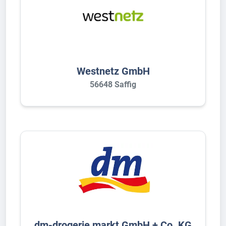
Westnetz GmbH
56648 Saffig
dm-drogerie markt GmbH + Co. KG