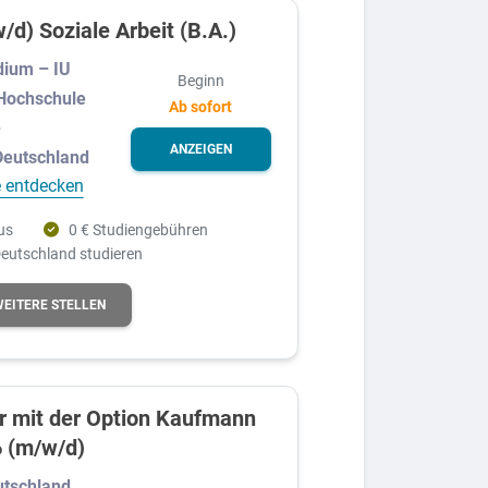
/d) Soziale Arbeit (B.A.)
dium – IU
Beginn
 Hochschule
Ab sofort
-
ANZEIGEN
Deutschland
 entdecken
us
0 € Studiengebühren
eutschland studieren
WEITERE STELLEN
r mit der Option Kaufmann
6 (m/w/d)
tschland