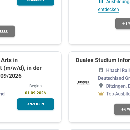
Ausbildung
entdecken
1 
TELLE
Arts in
Duales Studium Info
(m/w/d), in der
Hitachi Rai
b 09/2026
Deutschland 
Ditzingen, 
Beginn
01.09.2026
Top-Ausbild
and
ANZEIGEN
6 W