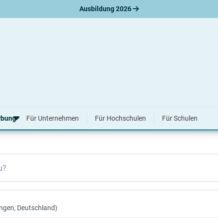
Ausbildung 2026
 2026 & 2027
rbung
Für Unternehmen
Für Hochschulen
Für Schulen
erbungsratgeber
u?
hreiben
nslauf
agen
ne-Bewerbung
tellungsgespräch