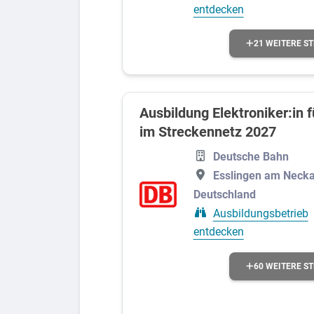
Sozialwesen
entdecken
Metall
21 WEITERE S
Sprachen
Glas, Holz, Papier und Farbe
Freizeit und Tourismus
Ausbildung Elektroniker:in 
im Streckennetz 2027
Hotel und Gastronomie
Deutsche Bahn
Kultur
Esslingen am Necka
Schutz und Sicherheit
Deutschland
Ausbildungsbetrieb
entdecken
60 WEITERE S