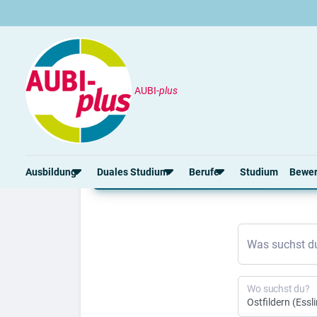
AUBI-
plus
Ausbildung
Ostfildern
Ausbildung Ostfildern
Ausbildung
Duales Studium
Berufe
Studium
Bewe
Rund um die Ausbildung
Rund um das duale Studium
Rund um Berufe
Bew
Was suchst d
Ausbildungsplätze 2026
Duale Studienplätze 2026
Gut bezahlte Berufe
Ansc
Alle Städte
Duale Studiengänge von A-Z
Kaufmännische Berufe
Lebe
Alle Bundesländer
Alle Orte von A-Z
Berufe nach Themen
Vorl
Wo suchst du?
Gehalt
Alle Berufe
Onli
Ausbildungsbeginn
Schülerpraktikum
Vors