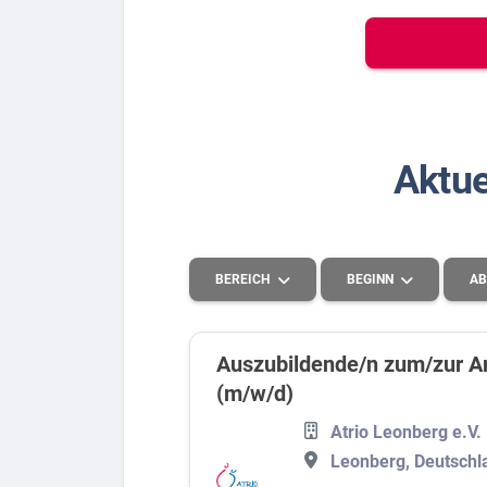
Bew
Berufs-Check starten
Aktue
Lass dich finden
BEREICH
BEGINN
AB
Auszubildende/n zum/zur Ar
(m/w/d)
Handel
2026
Atrio Leonberg e.V.
Systemrelevant
2027
Leonberg, Deutschl
Lebensmittel