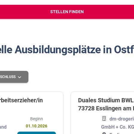
erbungs-Check
STELLEN FINDEN
lle Ausbildungsplätze in Ostf
SCHLUSS
beitserzieher/in
Duales Studium BWL-
73728 Esslingen am
Grundlegende Schulbildung
dm-drogeri
Beginn
Höhere Schulbildung
01.10.2026
and
GmbH + Co. K
Mittlere Schulbildung