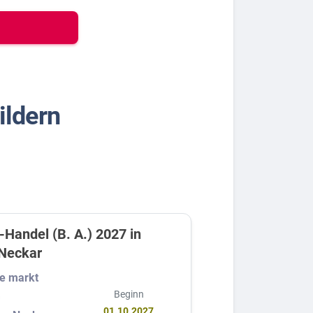
ildern
Handel (B. A.) 2027 in
 Neckar
e markt
Beginn
G
01.10.2027