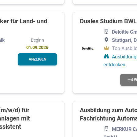
ker für Land- und
Duales Studium BWL 
Deloitte G
Stuttgart, 
nik
Beginn
01.09.2026
Top-Ausbild
Ausbildung
ANZEIGEN
entdecken
4 W
m/w/d) für
Ausbildung zum Au
anlagen mit
Fachrichtung Automa
ssistent
MERKUR C