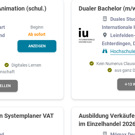
nimation (schul.)
Dualer Bachelor (m/w
Duales Stu
Internationale
art
Beginn
Ab sofort
Leinfelden
and
Echterdingen, 
ANZEIGEN
Hochschule
Kein Numerus Claus
Digitales Lernen
aus ganz D
inschaft
13 
TELLEN
n Systemplaner VAT
Ausbildung Verkäufe
im Einzelhandel 202
nd
Mömax Deu