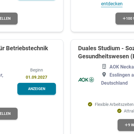
entdecken
100 
TELLEN
für Betriebstechnik
Duales Studium - Soz
Gesundheitswesen (B
AOK Neckar
Beginn
r,
Esslingen 
01.09.2027
Deutschland
ANZEIGEN
Flexible Arbeitszeiten
Attra
TELLEN
9 W