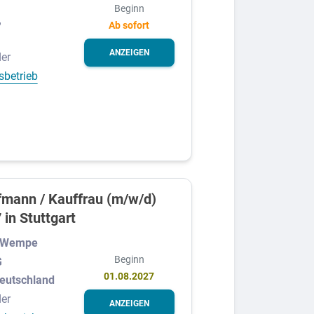
Beginn
,
Ab sofort
ANZEIGEN
er
sbetrieb
mann / Kauffrau (m/w/d)
 in Stuttgart
. Wempe
Beginn
G
01.08.2027
Deutschland
er
ANZEIGEN