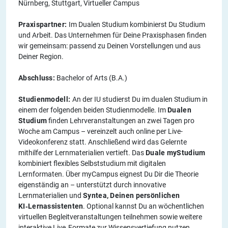
Nürnberg, Stuttgart, Virtueller Campus
Praxispartner:
Im Dualen Studium kombinierst Du Studium
und Arbeit. Das Unternehmen für Deine Praxisphasen finden
wir gemeinsam: passend zu Deinen Vorstellungen und aus
Deiner Region.
Abschluss:
Bachelor of Arts (B.A.)
Studienmodell:
An der IU studierst Du im dualen Studium in
einem der folgenden beiden Studienmodelle. Im
Dualen
Studium
finden Lehrveranstaltungen an zwei Tagen pro
Woche am Campus – vereinzelt auch online per Live-
Videokonferenz statt. Anschließend wird das Gelernte
mithilfe der Lernmaterialien vertieft. Das
Duale myStudium
kombiniert flexibles Selbststudium mit digitalen
Lernformaten. Über myCampus eignest Du Dir die Theorie
eigenständig an – unterstützt durch innovative
Lernmaterialien und
Syntea, Deinen persönlichen
KI‑Lernassistenten
. Optional kannst Du an wöchentlichen
virtuellen Begleitveranstaltungen teilnehmen sowie weitere
interaktive Live‑Formate zur Wissensvertiefung nutzen.