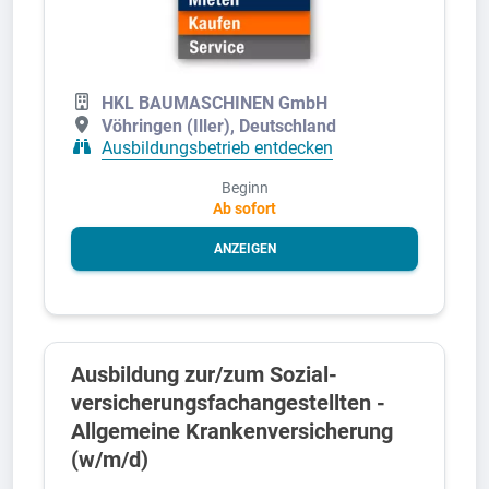
HKL BAUMASCHINEN GmbH
Vöhringen (Iller), Deutschland
Ausbildungsbetrieb entdecken
Beginn
Ab sofort
ANZEIGEN
Aus­bild­ung zur/zum Sozial­
versicher­ungs­fach­angestellten­ -
All­gemeine Kranken­versicher­ung
(w/m/d)