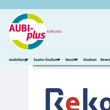
AUBI-
plus
Unternehmen
Reko GmbH & Co. KG
Ausbildung bei Reko 
Ausbildung
Duales Studium
Berufe
Studium
Bewe
Rund um die Ausbildung
Rund um das duale Studium
Rund um Berufe
Bew
Ausbildungsplätze 2026
Duale Studienplätze 2026
Gut bezahlte Berufe
Ansc
Alle Städte
Duale Studiengänge von A-Z
Kaufmännische Berufe
Lebe
Alle Bundesländer
Alle Orte von A-Z
Berufe nach Themen
Vorl
Gehalt
Alle Berufe
Onli
Ausbildungsbeginn
Schülerpraktikum
Vors