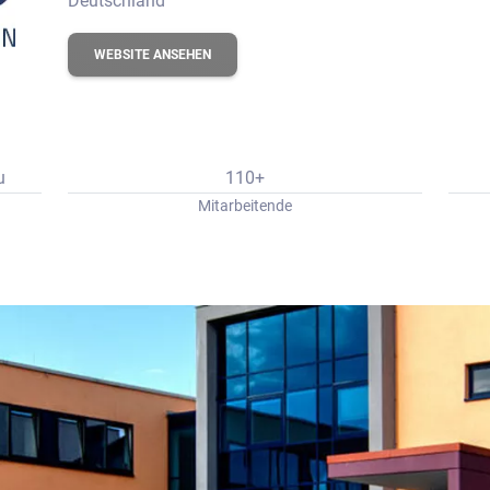
Deutschland
erbungs-Check
WEBSITE ANSEHEN
u
110+
Mitarbeitende