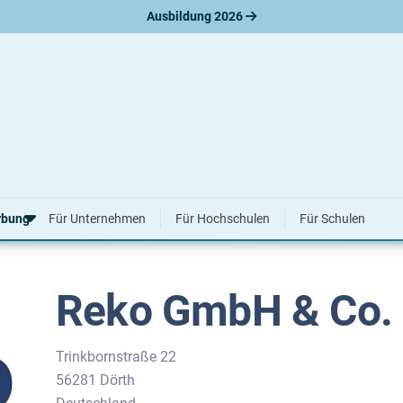
Ausbildung 2026
GmbH & Co. KG
rbung
Für Unternehmen
Für Hochschulen
Für Schulen
Reko GmbH & Co.
erbungsratgeber
hreiben
nslauf
agen
Trinkbornstraße 22
ne-Bewerbung
56281 Dörth
tellungsgespräch