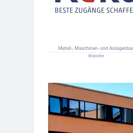
Bew
Berufs-Check starten
Metall-, Maschinen- und Anlagenba
Lass dich finden
Branche