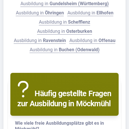
Ausbildung in
Gundelsheim (Württemberg)
Ausbildung in
Öhringen
Ausbildung in
Ellhofen
Ausbildung in
Schefflenz
Ausbildung in
Osterburken
Ausbildung in
Ravenstein
Ausbildung in
Offenau
Ausbildung in
Buchen (Odenwald)
Häufig gestellte Fragen
zur Ausbildung in Möckmühl
Wie viele freie Ausbildungsplätze gibt es in
Möckmühl?