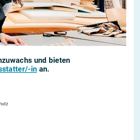
enzuwachs und bieten
statter/-in
an.
chutz