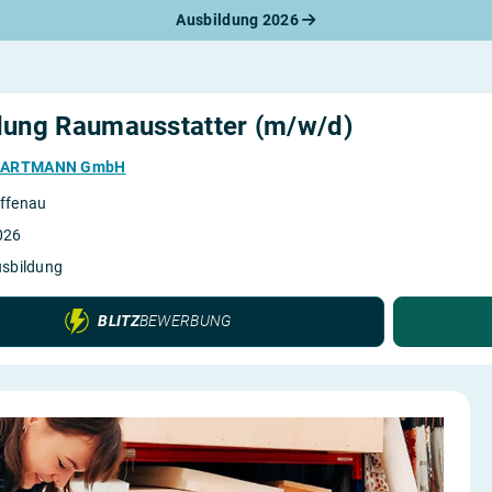
Ausbildung 2026
werbungsratgeber
schreiben
benslauf
rlagen
dung Raumausstatter (m/w/d)
line-Bewerbung
rstellungsgespräch
ZARTMANN GmbH
werbungs-Check
ffenau
026
usbildung
BLITZ
BEWERBUNG