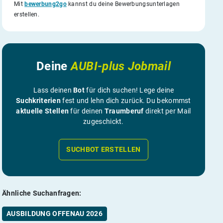
Mit
bewerbung2go
kannst du deine Bewerbungsunterlagen
erstellen.
Deine
AUBI-plus Jobmail
Lass deinen
Bot
für dich suchen! Lege deine
Suchkriterien
fest und lehn dich zurück. Du bekommst
aktuelle Stellen
für deinen
Traumberuf
direkt per Mail
zugeschickt.
SUCHBOT ERSTELLEN
Ähnliche Suchanfragen:
AUSBILDUNG OFFENAU 2026