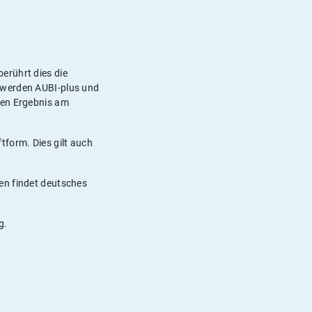
erührt dies die
 werden AUBI-plus und
ten Ergebnis am
form. Dies gilt auch
en findet deutsches
g.