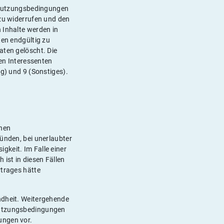
r Nutzungsbedingungen
 zu widerrufen und den
 Inhalte werden in
ten endgültig zu
aten gelöscht. Die
n Interessenten
ng) und 9 (Sonstiges).
chen
ründen, bei unerlaubter
gkeit. Im Falle einer
 ist in diesen Fällen
rtrages hätte
ndheit. Weitergehende
 Nutzungsbedingungen
ungen vor.