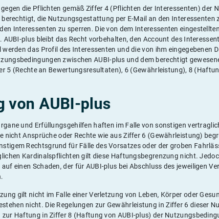
t gegen die Pflichten gemäß Ziffer 4 (Pflichten der Interessenten) de
s berechtigt, die Nutzungsgestattung per E-Mail an den Interessenten
den Interessenten zu sperren. Die von dem Interessenten eingestellten
t. AUBI-plus bleibt das Recht vorbehalten, den Account des Interessen
l werden das Profil des Interessenten und die von ihm eingegebenen D
tzungsbedingungen zwischen AUBI-plus und dem berechtigt gewesene
ffer 5 (Rechte an Bewertungsresultaten), 6 (Gewährleistung), 8 (Haftu
g von AUBI-plus
rgane und Erfüllungsgehilfen haften im Falle von sonstigen vertragli
ie nicht Ansprüche oder Rechte wie aus Ziffer 6 (Gewährleistung) beg
stigem Rechtsgrund für Fälle des Vorsatzes oder der groben Fahrlässi
lichen Kardinalspflichten gilt diese Haftungsbegrenzung nicht. Jedoch
auf einen Schaden, der für AUBI-plus bei Abschluss des jeweiligen Ve
.
ung gilt nicht im Falle einer Verletzung von Leben, Körper oder Gesu
tehen nicht. Die Regelungen zur Gewährleistung in Ziffer 6 dieser
 zur Haftung in Ziffer 8 (Haftung von AUBI-plus) der Nutzungsbeding