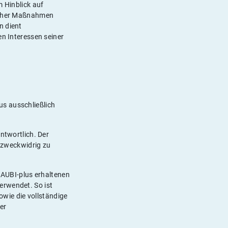
m Hinblick auf
ischer Maßnahmen
n dient
en Interessen seiner
us ausschließlich
ntwortlich. Der
s zweckwidrig zu
r AUBI-plus erhaltenen
erwendet. So ist
wie die vollständige
er