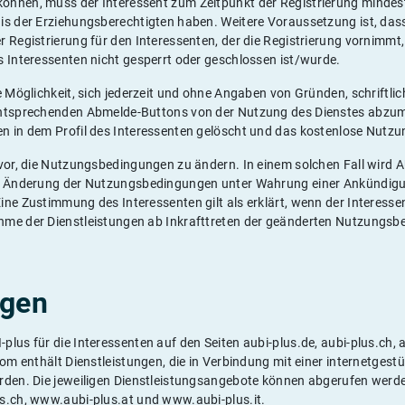
nnen, muss der Interessent zum Zeitpunkt der Registrierung mindest
is der Erziehungsberechtigten haben. Weitere Voraussetzung ist, dass
r Registrierung für den Interessenten, der die Registrierung vornimm
s Interessenten nicht gesperrt oder geschlossen ist/wurde.
e Möglichkeit, sich jederzeit und ohne Angaben von Gründen, schriftlich
entsprechenden Abmelde-Buttons von der Nutzung des Dienstes abzum
n in dem Profil des Interessenten gelöscht und das kostenlose Nutzu
 vor, die Nutzungsbedingungen zu ändern. In einem solchen Fall wird 
ie Änderung der Nutzungsbedingungen unter Wahrung einer Ankündigu
ne Zustimmung des Interessenten gilt als erklärt, wenn der Interessen
hme der Dienstleistungen ab Inkrafttreten der geänderten Nutzungs
ngen
lus für die Interessenten auf den Seiten aubi-plus.de, aubi-plus.ch, a
com enthält Dienstleistungen, die in Verbindung mit einer internetgestü
rden. Die jeweiligen Dienstleistungsangebote können abgerufen werd
s.ch, www.aubi-plus.at und www.aubi-plus.it.