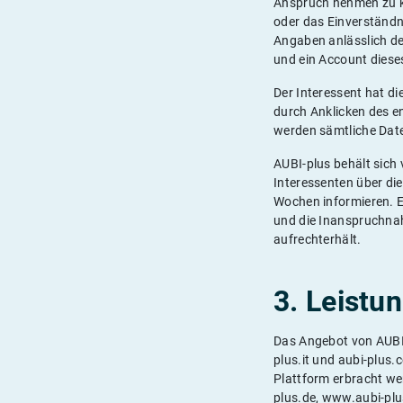
Anspruch nehmen zu kö
oder das Einverständn
Angaben anlässlich de
und ein Account diese
Der Interessent hat di
durch Anklicken des 
werden sämtliche Date
AUBI-plus behält sich
Interessenten über d
Wochen informieren. Ei
und die Inanspruchna
aufrechterhält.
3. Leistu
Das Angebot von AUBI-p
plus.it und aubi-plus.
Plattform erbracht we
plus.de, www.aubi-plu