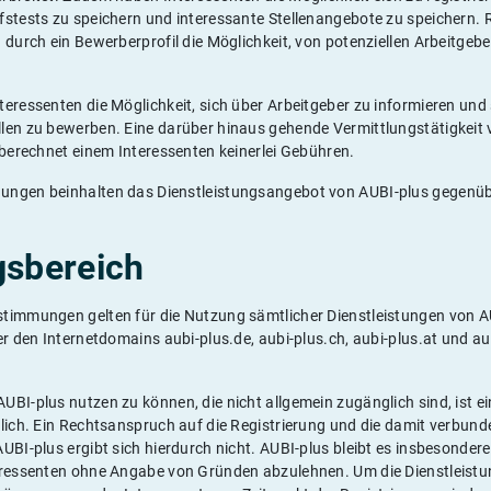
stests zu speichern und interessante Stellenangebote zu speichern. R
 durch ein Bewerberprofil die Möglichkeit, von potenziellen Arbeitgeb
eressenten die Möglichkeit, sich über Arbeitgeber zu informieren und 
len zu bewerben. Eine darüber hinaus gehende Vermittlungstätigkeit 
 berechnet einem Interessenten keinerlei Gebühren.
ungen beinhalten das Dienstleistungsangebot von AUBI-plus gegenüb
gsbereich
timmungen gelten für die Nutzung sämtlicher Dienstleistungen von 
er den Internetdomains aubi-plus.de, aubi-plus.ch, aubi-plus.at und au
BI-plus nutzen zu können, die nicht allgemein zugänglich sind, ist ei
rlich. Ein Rechtsanspruch auf die Registrierung und die damit verbun
UBI-plus ergibt sich hierdurch nicht. AUBI-plus bleibt es insbesondere
eressenten ohne Angabe von Gründen abzulehnen. Um die Dienstleistu