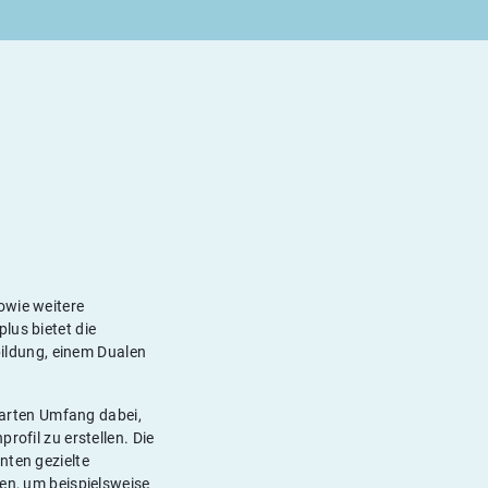
owie weitere
lus bietet die
sbildung, einem Dualen
nbarten Umfang dabei,
rofil zu erstellen. Die
nten gezielte
ren, um beispielsweise