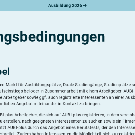
Ausbildung 2026
werbungsratgeber
schreiben
benslauf
rlagen
ngsbedingungen
line-Bewerbung
rstellungsgespräch
werbungs-Check
bel
den Markt für Ausbildungsplätze, Duale Studiengänge, Studienplätze s
fseinstiegs bei oder in Zusammenarbeit mit einem Arbeitgeber. AUBI-p
rte Arbeitgeber sowie ggf. auch registrierte Interessenten an einer Au
nlichen Angebot miteinander in Kontakt zu bringen.
BI-plus Arbeitgeber, die sich auf AUBI-plus registrieren, in dem verei
u erstellen, nach geeigneten Interessenten zu suchen sowie ein Firmenp
tzt AUBI-plus durch das Angebot eines Berufstests, der den Interesse
breitet. Zudem haben Interessenten die Möglichkeit sich zu registrie