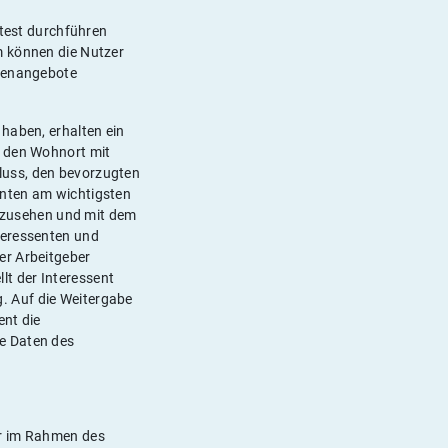
stest durchführen
m können die Nutzer
llenangebote
haben, erhalten ein
t den Wohnort mit
luss, den bevorzugten
enten am wichtigsten
inzusehen und mit dem
teressenten und
er Arbeitgeber
t der Interessent
. Auf die Weitergabe
ent die
e Daten des
ur im Rahmen des