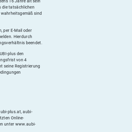
ens 16 Jahre alt sein
 die tatsächlichen
t, wahrheitsgemäß sind
, per E-Mail oder
elden. Hierdurch
ngsverhältnis beendet.
AUBI-plus den
ngsfrist von 4
t seine Registrierung
bedingungen
ubi-plus.at, aubi-
tzten Online-
en unter www.aubi-