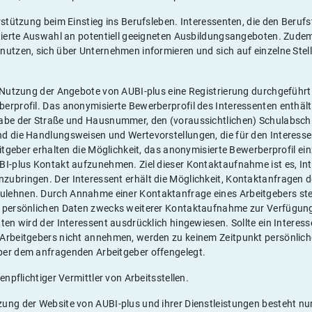
rstützung beim Einstieg ins Berufsleben. Interessenten, die den Beruf
ktierte Auswahl an potentiell geeigneten Ausbildungsangeboten. Zude
nutzen, sich über Unternehmen informieren und sich auf einzelne Ste
r Nutzung der Angebote von AUBI-plus eine Registrierung durchgeführt 
erprofil. Das anonymisierte Bewerberprofil des Interessenten enthäl
abe der Straße und Hausnummer, den (voraussichtlichen) Schulabsch
d die Handlungsweisen und Wertevorstellungen, die für den Interess
eitgeber erhalten die Möglichkeit, das anonymisierte Bewerberprofil e
BI-plus Kontakt aufzunehmen. Ziel dieser Kontaktaufnahme ist es, In
ubringen. Der Interessent erhält die Möglichkeit, Kontaktanfragen d
ehnen. Durch Annahme einer Kontaktanfrage eines Arbeitgebers stell
 persönlichen Daten zwecks weiterer Kontaktaufnahme zur Verfügung
ten wird der Interessent ausdrücklich hingewiesen. Sollte ein Interess
Arbeitgebers nicht annehmen, werden zu keinem Zeitpunkt persönlich
ber dem anfragenden Arbeitgeber offengelegt.
enpflichtiger Vermittler von Arbeitsstellen.
ung der Website von AUBI-plus und ihrer Dienstleistungen besteht n