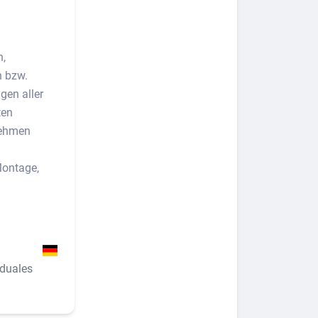
n,
n bzw.
en aller
ten
nehmen
Montage,
 duales