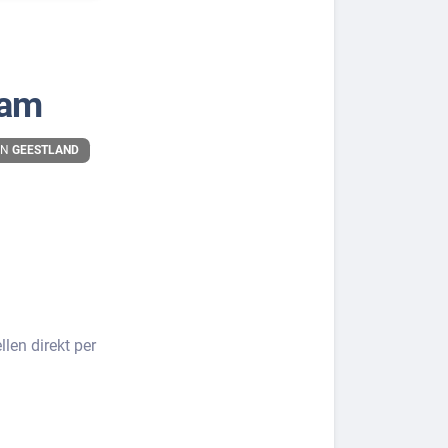
ham
IN
GEESTLAND
len direkt per