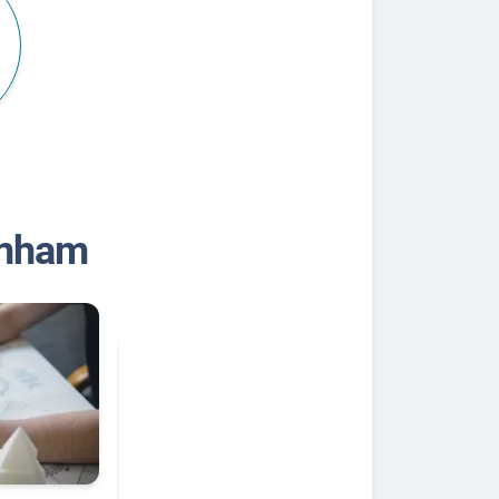
€
enham