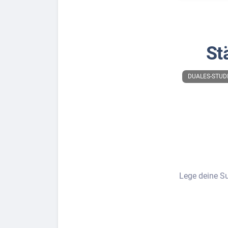
St
DUALES-STUD
Lege deine Su