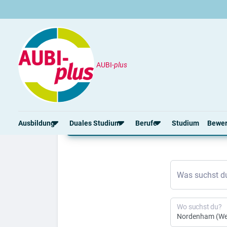
AUBI-
plus
Duales Studium
Nordenham
Aktuelle duale Studie
Ausbildung
Duales Studium
Berufe
Studium
Bewe
Rund um die Ausbildung
Rund um das duale Studium
Rund um Berufe
Bew
Was suchst d
Ausbildungsplätze 2026
Duale Studienplätze 2026
Gut bezahlte Berufe
Ansc
Alle Städte
Duale Studiengänge von A-Z
Kaufmännische Berufe
Lebe
Alle Bundesländer
Alle Orte von A-Z
Berufe nach Themen
Vorl
Wo suchst du?
Gehalt
Alle Berufe
Onli
Ausbildungsbeginn
Schülerpraktikum
Vors