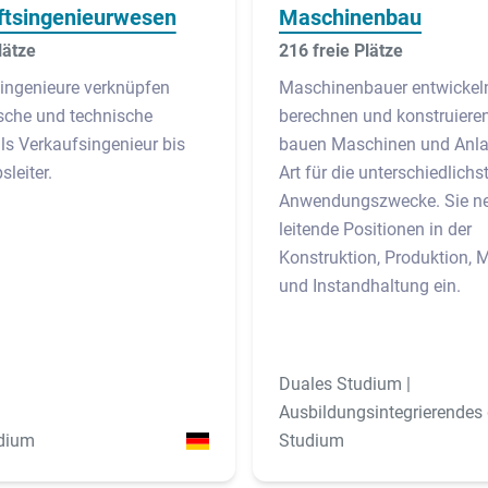
ftsingenieurwesen
Maschinenbau
lätze
216 freie Plätze
singenieure verknüpfen
Maschinenbauer entwickel
che und technische
berechnen und konstruiere
s Verkaufsingenieur bis
bauen Maschinen und Anlag
sleiter.
Art für die unterschiedlichs
Anwendungszwecke. Sie 
leitende Positionen in der
Konstruktion, Produktion, 
und Instandhaltung ein.
Duales Studium |
Ausbildungsintegrierendes
dium
Studium