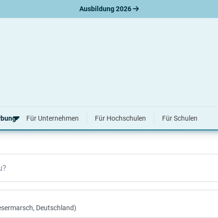
Ausbildung 2026
nplätze in Nordenham
rbung
Für Unternehmen
Für Hochschulen
Für Schulen
erbungsratgeber
u?
hreiben
nslauf
agen
ne-Bewerbung
tellungsgespräch