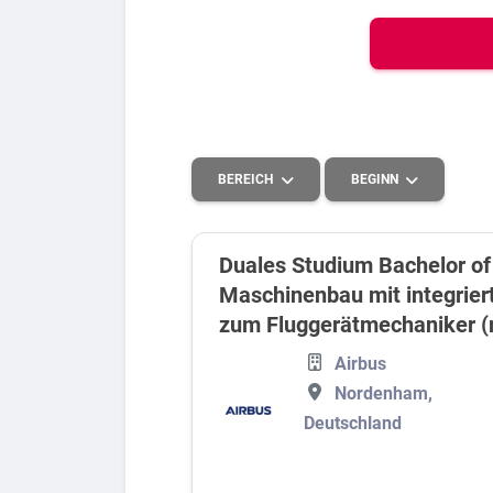
Bew
Berufs-Check starten
BEREICH
BEGINN
Lass dich finden
Duales Studium Bachelor of
Maschinenbau mit integrier
Technik
2027
zum Fluggerätmechaniker 
Kaufmännisches, Büro und Verwaltung
2026
Airbus
Nordenham,
Deutschland