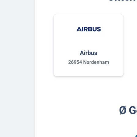
Airbus
26954 Nordenham
Ø G