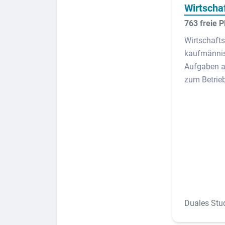
Wirtscha
763 freie P
Wirtschaft
kaufmännis
Aufgaben al
zum Betrieb
Duales Stu