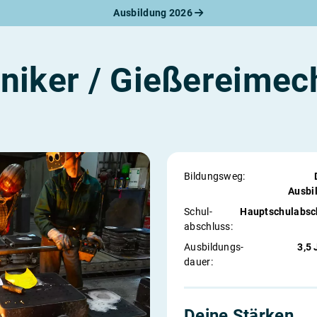
Ausbildung 2026
werbungsratgeber
schreiben
benslauf
iker / Gießereimec
rlagen
line-Bewerbung
rstellungsgespräch
werbungs-Check
Bildungsweg:
Ausbi
Schul­
Hauptschulabsc
abschluss:
Ausbildungs­
3,5 
dauer:
Deine Stärken