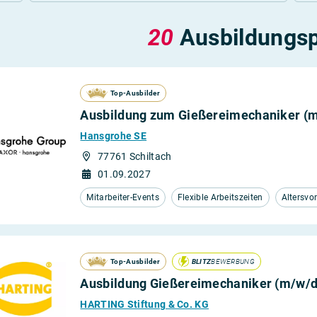
Grundlegende Schulbildung
De
20
Ausbildungsp
Mittlere Schulbildung
Top-Ausbilder
Ausbildung zum Gießereimechaniker (
Hansgrohe SE
77761 Schiltach
01.09.2027
Mitarbeiter-Events
Flexible Arbeitszeiten
Altersvo
Top-Ausbilder
BLITZ
BEWERBUNG
Ausbildung Gießereimechaniker (m/w/d
HARTING Stiftung & Co. KG