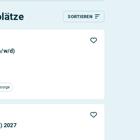
utschland
lätze
SORTIEREN
Relevanz
Aktualität
m/w/d)
rsorge
) 2027