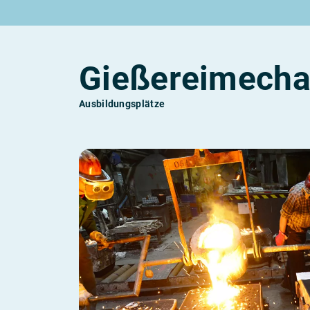
Rund um die Ausbildung
Rund um das duale Studium
Rund um Berufe
Be
Ausbildungsplätze 2026
Duale Studienplätze 2026
Gut bezahlte Berufe
An
Alle Städte
Duale Studiengänge von A-Z
Kaufmännische Berufe
Le
Gießereimechan
Alle Bundesländer
Alle Orte von A-Z
Berufe nach Themen
Vo
Gehalt
Alle Berufe
On
Ausbildungsbeginn
Schülerpraktikum
Vo
Ausbildungsplätze
Be
Berufs-Check starten
Lass dich finden