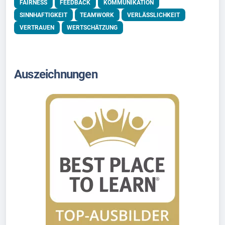
FAIRNESS
FEEDBACK
KOMMUNIKATION
SINNHAFTIGKEIT
TEAMWORK
VERLÄSSLICHKEIT
VERTRAUEN
WERTSCHÄTZUNG
Auszeichnungen