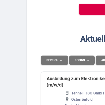
Bew
Berufs-Check starten
Aktuel
Lass dich finden
BEREICH
BEGINN
AB
Ausbildung zum Elektroniker
(m/w/d)
Handel
2027
TenneT TSO GmbH
Handwerk und Produktion
2026
Osterrönfeld,
Lebensmittel