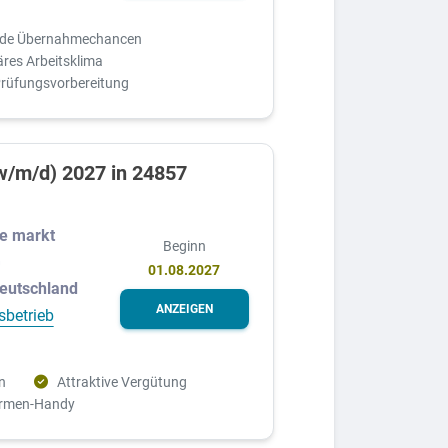
nde Übernahmechancen
äres Arbeitsklima
Prüfungsvorbereitung
w/m/d) 2027 in 24857
e markt
Beginn
G
01.08.2027
Deutschland
ANZEIGEN
sbetrieb
n
Attraktive Vergütung
irmen-Handy