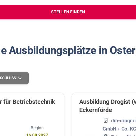
erbungs-Check
STELLEN FINDEN
le Ausbildungsplätze in Oster
SCHLUSS
 für Betriebstechnik
Ausbildung Drogist (
Eckernförde
Grundlegende Schulbildung
dm-drogeri
Mittlere Schulbildung
Beginn
GmbH + Co. K
Höhere Schulbildung
16.08.2027