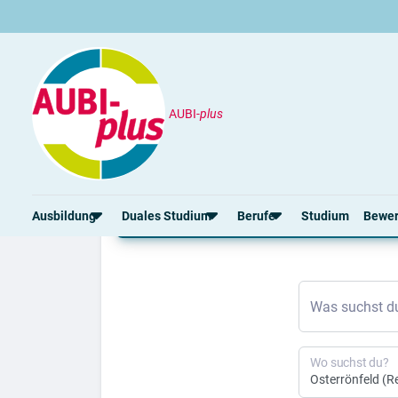
AUBI-
plus
Ausbildung
Osterrönfeld
Ausbildung Osterrönfe
Ausbildung
Duales Studium
Berufe
Studium
Bewe
Rund um die Ausbildung
Rund um das duale Studium
Rund um Berufe
Bew
Was suchst d
Ausbildungsplätze 2026
Duale Studienplätze 2026
Gut bezahlte Berufe
Ansc
Alle Städte
Duale Studiengänge von A-Z
Kaufmännische Berufe
Lebe
Alle Bundesländer
Alle Orte von A-Z
Berufe nach Themen
Vorl
Wo suchst du?
Gehalt
Alle Berufe
Onli
Ausbildungsbeginn
Schülerpraktikum
Vors