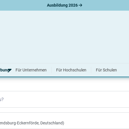
Ausbildung 2026
ld 2026 & 2027
rbung
Für Unternehmen
Für Hochschulen
Für Schulen
erbungsratgeber
u?
hreiben
nslauf
agen
ne-Bewerbung
tellungsgespräch