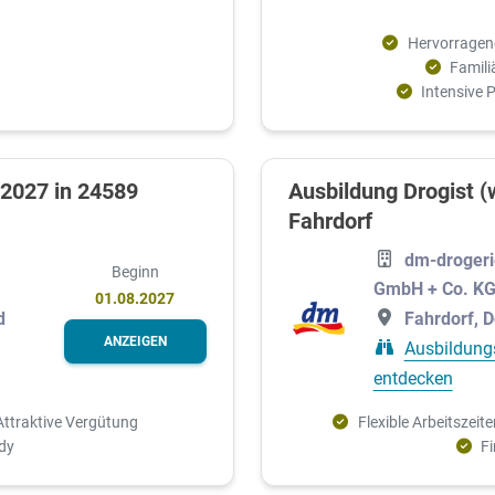
Hervorrage
Famili
Intensive 
 2027 in 24589
Ausbildung Drogist (
Fahrdorf
dm-drogeri
Beginn
GmbH + Co. K
01.08.2027
d
Fahrdorf, 
ANZEIGEN
Ausbildung
entdecken
Attraktive Vergütung
Flexible Arbeitszeite
dy
F