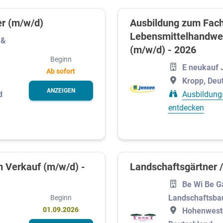
er (m/w/d)
Ausbildung zum Fach
Lebensmittelhandwer
 &
(m/w/d) - 2026
Beginn
E neukauf 
Ab sofort
Kropp, Deu
ANZEIGEN
d
Ausbildung
entdecken
m Verkauf (m/w/d) -
Landschaftsgärtner /
Be Wi Be G
Landschaftsb
Beginn
01.09.2026
Hohenwest