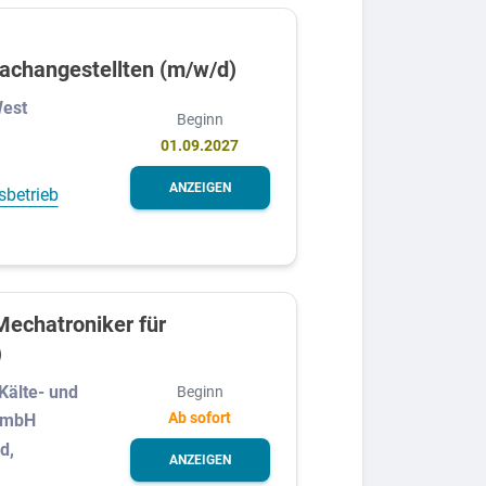
fachangestellten (m/w/d)
est
Beginn
01.09.2027
ANZEIGEN
sbetrieb
echatroniker für
)
älte- und
Beginn
Ab sofort
GmbH
d,
ANZEIGEN