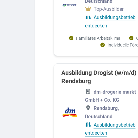
Deutschland
Kaufmännisches, Büro und Verwaltung
Top-Ausbilder
Ausbildungsbetrieb
Systemrelevant
entdecken
Technik
Familiäres Arbeitsklima
Finanzen, Versicherungen und Recht
Individuelle Fö
Umwelt, Landwirtschaft und Tiere
Elektronik
Ausbildung Drogist (w/m/d)
Freizeit und Tourismus
Rendsburg
Gesundheit, Pflege und Medizin
dm-drogerie markt
Logistik und Verkehr
GmbH + Co. KG
Mechatronik
Rendsburg,
Deutschland
Ausbildungsbetrieb
entdecken