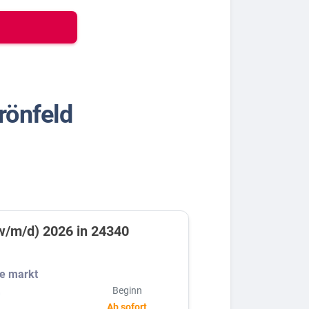
rönfeld
w/m/d) 2026 in 24340
e markt
Beginn
G
Ab sofort