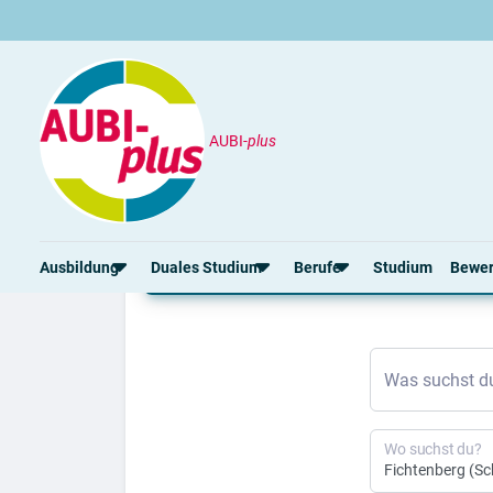
AUBI-
plus
Ausbildung
Fichtenberg
Ausbildung Fichtenber
Ausbildung
Duales Studium
Berufe
Studium
Bewe
Rund um die Ausbildung
Rund um das duale Studium
Rund um Berufe
Bew
Was suchst d
Ausbildungsplätze 2026
Duale Studienplätze 2026
Gut bezahlte Berufe
Ansc
Alle Städte
Duale Studiengänge von A-Z
Kaufmännische Berufe
Lebe
Alle Bundesländer
Alle Orte von A-Z
Berufe nach Themen
Vorl
Wo suchst du?
Gehalt
Alle Berufe
Onli
Ausbildungsbeginn
Schülerpraktikum
Vors