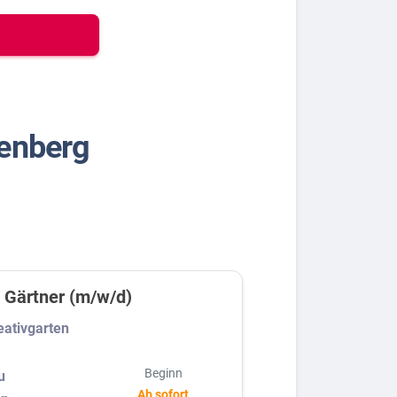
tenberg
 Gärtner (m/w/d)
eativgarten
Beginn
u
Ab sofort