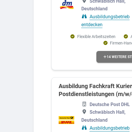
Schwäbisch Hall,
Lebensmittel
Deutschland
Ausbildungsbetrieb
Logistik und Verkehr
entdecken
Technik
Flexible Arbeitszeiten
Elektronik
Firmen-Han
Kaufmännisches, Büro und Verwaltung
14 WEITERE S
Finanzen, Versicherungen und Recht
IT und EDV
Bauwesen und Immobilien
Ausbildung Fachkraft Kurier
Glas, Holz, Papier und Farbe
Postdienstleistungen (m/w/
Mechatronik
Deutsche Post DHL
Schwäbisch Hall,
Metall
Deutschland
Umwelt, Landwirtschaft und Tiere
Ausbildungsbetrieb