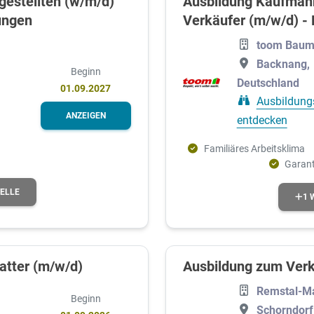
gestellten (w/m/d)
Ausbildung Kaufmann
ungen
Verkäufer (m/w/d) -
toom Baum
Backnang,
Beginn
Deutschland
01.09.2027
Ausbildung
ANZEIGEN
entdecken
Familiäres Arbeitsklima
Garant
TELLE
1 
tter (m/w/d)
Ausbildung zum Verk
Remstal-M
Beginn
Schorndorf