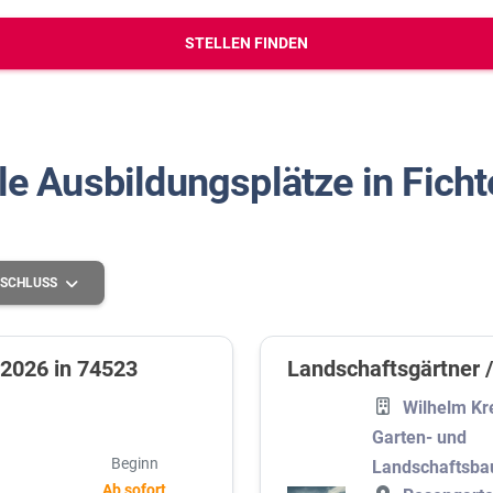
erbungs-Check
STELLEN FINDEN
le Ausbildungsplätze in Fich
SCHLUSS
 2026 in 74523
Landschaftsgärtner /
Grundlegende Schulbildung
Wilhelm Kr
Garten- und
Höhere Schulbildung
Beginn
Landschaftsba
Mittlere Schulbildung
Ab sofort