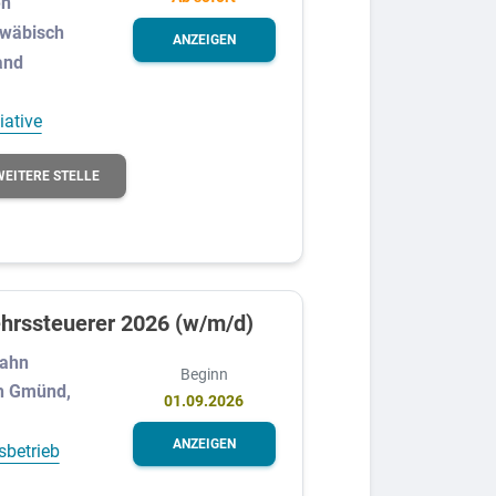
en
hwäbisch
ANZEIGEN
and
iative
WEITERE STELLE
hrssteuerer 2026 (w/m/d)
Bahn
Beginn
h Gmünd,
01.09.2026
ANZEIGEN
sbetrieb