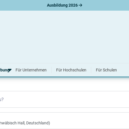
Ausbildung 2026
g 2026 & 2027
rbung
Für Unternehmen
Für Hochschulen
Für Schulen
erbungsratgeber
u?
hreiben
nslauf
agen
ne-Bewerbung
tellungsgespräch