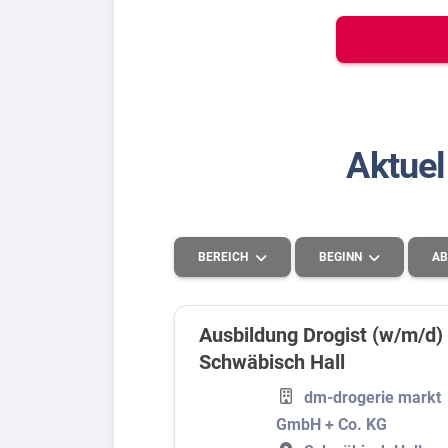
Bew
Berufs-Check starten
Aktuel
Lass dich finden
BEREICH
BEGINN
AB
Ausbildung Drogist (w/m/d)
Schwäbisch Hall
Handel
2026
dm-drogerie markt
Systemrelevant
2027
GmbH + Co. KG
Handwerk und Produktion