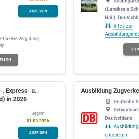
Rosengart
(Landkreis Sc
ANZEIGEN
Hall), Deutschl
Infos zur
Ausbildungsinit
Attraktive Vergütung
dy
1 
TELLEN
-, Express- u.
Ausbildung Zugverke
d) in 2026
Deutsche 
Schwäbisc
Beginn
Deutschland
01.09.2026
Ausbildung
ANZEIGEN
entdecken