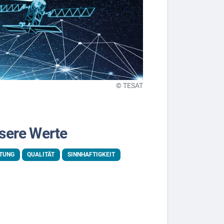
© TESAT
sere Werte
STUNG
QUALITÄT
SINNHAFTIGKEIT