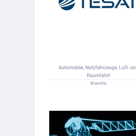
Bew
Berufs-Check starten
Lass dich finden
Automobile, Nutzfahrzeuge, Luft- u
Raumfahrt
Branche