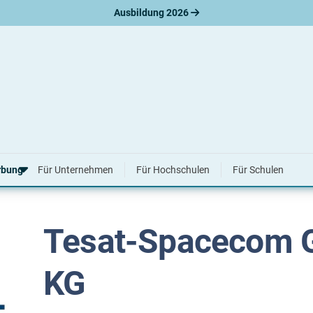
Ausbildung 2026
. KG
s Studium bei Tesat-Spacecom Gmb
rbung
Für Unternehmen
Für Hochschulen
Für Schulen
Tesat-Spacecom 
erbungsratgeber
hreiben
nslauf
KG
agen
ne-Bewerbung
tellungsgespräch