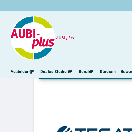
AUBI-
plus
Unternehmen
Tesat-Spacecom GmbH & Co
Ausbildung und duale
Ausbildung
Duales Studium
Berufe
Studium
Bewe
Rund um die Ausbildung
Rund um das duale Studium
Rund um Berufe
Bew
Ausbildungsplätze 2026
Duale Studienplätze 2026
Gut bezahlte Berufe
Ansc
Alle Städte
Duale Studiengänge von A-Z
Kaufmännische Berufe
Lebe
Alle Bundesländer
Alle Orte von A-Z
Berufe nach Themen
Vorl
Gehalt
Alle Berufe
Onli
Ausbildungsbeginn
Schülerpraktikum
Vors