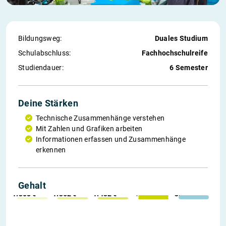
Bildungsweg:
Duales Studium
Schul­abschluss:
Fachhochschulreife
Studiendauer:
6 Semester
Deine Stärken
Technische Zusammenhänge verstehen
Mit Zahlen und Grafiken arbeiten
Informationen erfassen und Zusammenhänge
erkennen
1. Jahr
2. Jahr
3. Jahr
*weitere
Einstieg
Gehalt
1.308 €
1.362 €
1.432 €
1.540 €
3.000 €