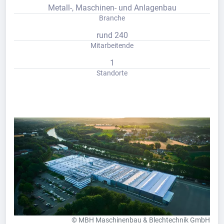
Metall-, Maschinen- und Anlagenbau
Branche
rund 240
Mitarbeitende
1
Standorte
© MBH Maschinenbau & Blechtechnik GmbH