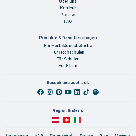
Über uns
Karriere
Partner
FAQ
Produkte & Dienstleistungen
Für Ausbildungsbetriebe
Für Hochschulen
Für Schulen
Für Eltern
Besuch uns auch auf:
Region ändern:
AUBI-plus Österreich (deutsch)
AUBI-plus Schweiz (deutsch)
AUBI-plus Italien (deutsch)
Impressum
AGB
Datenschutz
Presse
Blog
Messen