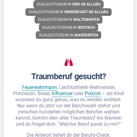
DUALES-STUDIUM IN
ISNY IM ALLGÄU
DUALES-STUDIUM IN
IMMENSTADT IM ALLGÄU
DUALES-STUDIUM IN
WALTENHOFEN
DUALES-STUDIUM IN
WERTACH
DUALES-STUDIUM IN
MAIERHÖFEN
Traumberuf gesucht?
Feuerwehrmann
, Leichtathletik-Weltmeister,
Prinzessin, Boxer,
Influencer
oder
Polizist
– als Kind
wusstest du ganz genau, was du werden wolltest.
Nur wenn du jetzt vor der Berufswahl stehst und
zwischen hunderten möglichen Berufen wählen
kannst, kommt dein alter Traumberuf ins Wanken
und du fragst dich: "Welcher Beruf passt zu mir?"
Die Antwort liefert dir der Berufs-Check.