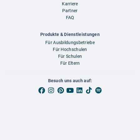
Karriere
Partner
FAQ
Produkte & Dienstleistungen
Für Ausbildungsbetriebe
Für Hochschulen
Für Schulen
Für Eltern
Besuch uns auch auf:
Region ändern:
AUBI-plus Österreich (deutsch)
AUBI-plus Schweiz (deutsch)
AUBI-plus Italien (deutsch)
Impressum
AGB
Datenschutz
Presse
Blog
Messen