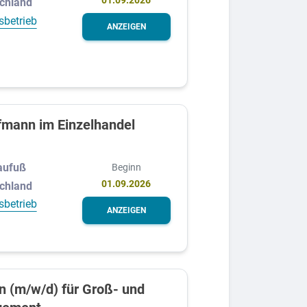
01.09.2026
schland
sbetrieb
ANZEIGEN
fmann im Einzelhandel
laufuß
Beginn
01.09.2026
schland
sbetrieb
ANZEIGEN
 (m/w/d) für Groß- und