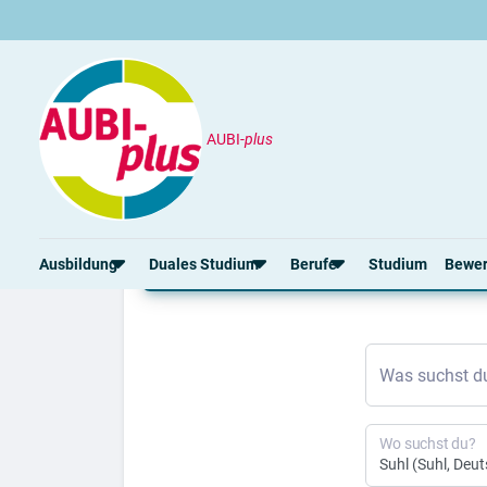
AUBI-
plus
Ausbildung
Suhl
Ausbildung Suhl 2026 
Ausbildung
Duales Studium
Berufe
Studium
Bewe
Rund um die Ausbildung
Rund um das duale Studium
Rund um Berufe
Bew
Was suchst d
Ausbildungsplätze 2026
Duale Studienplätze 2026
Gut bezahlte Berufe
Ansc
Alle Städte
Duale Studiengänge von A-Z
Kaufmännische Berufe
Lebe
Alle Bundesländer
Alle Orte von A-Z
Berufe nach Themen
Vorl
Wo suchst du?
Gehalt
Alle Berufe
Onli
Ausbildungsbeginn
Schülerpraktikum
Vors