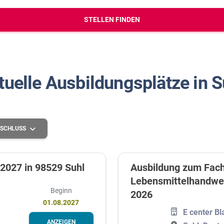
erbungs-Check
STELLEN FINDEN
tuelle Ausbildungsplätze in S
SCHLUSS
 2027 in 98529 Suhl
Ausbildung zum Fach
Lebensmittelhandwer
Grundlegende Schulbildung
Beginn
2026
Höhere Schulbildung
01.08.2027
E center B
Mittlere Schulbildung
ANZEIGEN