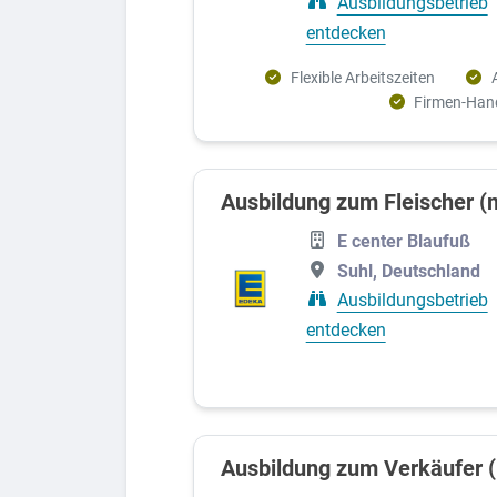
Ausbildungsbetrieb
Handwerk und Produktion
entdecken
Lebensmittel
Flexible Arbeitszeiten
Firmen-Han
Technik
Bauwesen und Immobilien
Elektronik
Ausbildung zum Fleischer (
Finanzen, Versicherungen und Recht
E center Blaufuß
Logistik und Verkehr
Suhl, Deutschland
Ausbildungsbetrieb
Glas, Holz, Papier und Farbe
entdecken
IT und EDV
Mechatronik
Metall
Ausbildung zum Verkäufer 