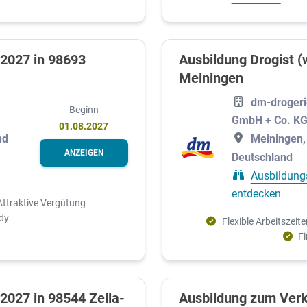
 2027 in 98693
Ausbildung Drogist (
Meiningen
dm-drogeri
Beginn
GmbH + Co. K
01.08.2027
nd
Meiningen,
ANZEIGEN
Deutschland
Ausbildung
entdecken
Attraktive Vergütung
dy
Flexible Arbeitszeite
F
2027 in 98544 Zella-
Ausbildung zum Verk