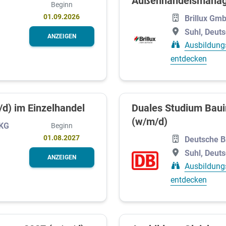
Außenhandelsmana
Beginn
01.09.2026
Brillux Gm
Suhl, Deut
ANZEIGEN
Ausbildung
entdecken
d) im Einzelhandel
Duales Studium Bau
(w/m/d)
 KG
Beginn
01.08.2027
Deutsche 
Suhl, Deut
ANZEIGEN
Ausbildung
entdecken