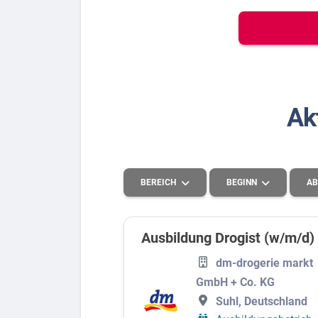
Bew
Berufs-Check starten
Ak
Lass dich finden
BEREICH
BEGINN
AB
Ausbildung Drogist (w/m/d)
Handel
2026
dm-drogerie markt
GmbH + Co. KG
Systemrelevant
2027
Suhl, Deutschland
Kaufmännisches, Büro und Verwaltung