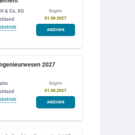
gement
bH & Co. KG
Beginn
01.08.2027
schland
sbetrieb
ANZEIGEN
ingenieurwesen 2027
Bahn
Beginn
01.08.2027
schland
sbetrieb
ANZEIGEN