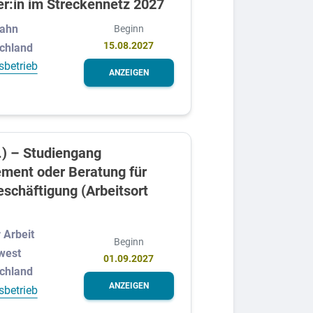
er:in im Streckennetz 2027
Bahn
Beginn
15.08.2027
schland
sbetrieb
ANZEIGEN
.) – Studiengang
ment oder Beratung für
eschäftigung (Arbeitsort
 Arbeit
Beginn
west
01.09.2027
schland
ANZEIGEN
sbetrieb