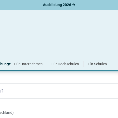
Ausbildung 2026
& 2027
rbung
Für Unternehmen
Für Hochschulen
Für Schulen
erbungsratgeber
u?
hreiben
nslauf
agen
ne-Bewerbung
tellungsgespräch