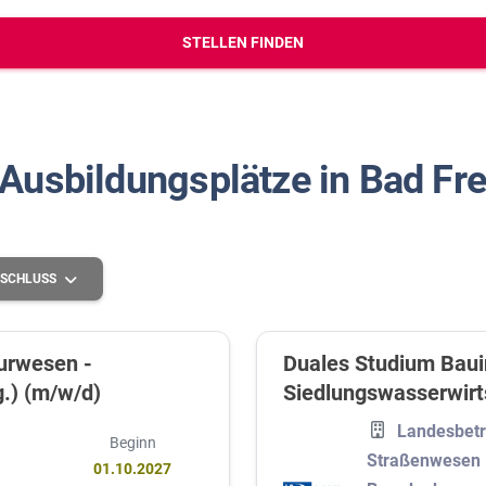
erbungs-Check
STELLEN FINDEN
 Ausbildungsplätze in Bad Fr
SCHLUSS
urwesen -
Duales Studium Baui
g.) (m/w/d)
Siedlungswasserwirt
Höhere Schulbildung
Landesbetr
Mittlere Schulbildung
Beginn
Straßenwesen
01.10.2027
Grundlegende Schulbildung