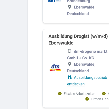
Brandenburg
Gesundheit, Pflege und Medizin
Eberswalde,
Deutschland
Handel
Logistik und Verkehr
Schutz und Sicherheit
Ausbildung Drogist (w/m/d)
Bauwesen und Immobilien
Eberswalde
Elektronik
dm-drogerie markt
GmbH + Co. KG
Lebensmittel
Eberswalde,
Sozialwesen
Deutschland
Sport
Ausbildungsbetrieb
entdecken
Technik
Umwelt, Landwirtschaft und Tiere
Flexible Arbeitszeiten
Firmen-Han