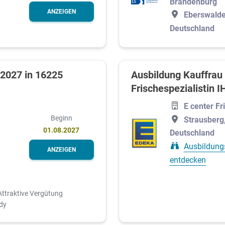
Brandenburg
ANZEIGEN
Eberswalde
Deutschland
 2027 in 16225
Ausbildung Kauffrau 
Frischespezialistin 
E center Fr
Beginn
Strausberg
01.08.2027
Deutschland
Ausbildung
ANZEIGEN
entdecken
Attraktive Vergütung
dy