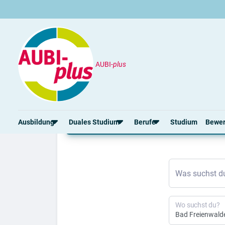
AUBI-
plus
Ausbildung
Bad Freienwalde
Ausbildung Bad Freien
Ausbildung
Duales Studium
Berufe
Studium
Bewe
Rund um die Ausbildung
Rund um das duale Studium
Rund um Berufe
Bew
Was suchst d
Ausbildungsplätze 2026
Duale Studienplätze 2026
Gut bezahlte Berufe
Ansc
Alle Städte
Duale Studiengänge von A-Z
Kaufmännische Berufe
Lebe
Alle Bundesländer
Alle Orte von A-Z
Berufe nach Themen
Vorl
Wo suchst du?
Gehalt
Alle Berufe
Onli
Ausbildungsbeginn
Schülerpraktikum
Vors