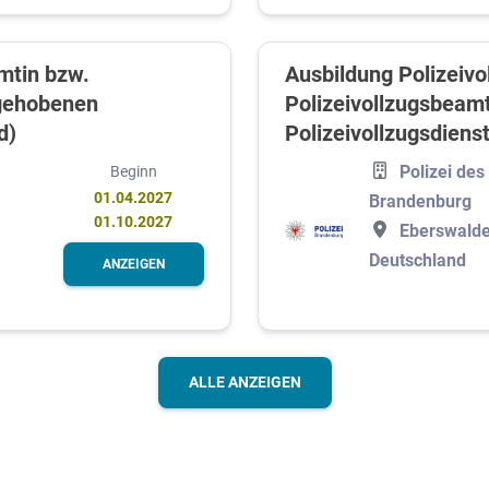
mtin bzw.
Ausbildung Polizeiv
 gehobenen
Polizeivollzugsbeamt
d)
Polizeivollzugsdiens
Polizei de
Beginn
01.04.2027
Brandenburg
01.10.2027
Eberswalde
Deutschland
ANZEIGEN
ALLE ANZEIGEN