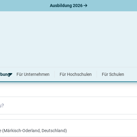
Ausbildung 2026
walde 2026 & 2027
rbung
Für Unternehmen
Für Hochschulen
Für Schulen
erbungsratgeber
u?
hreiben
nslauf
agen
ne-Bewerbung
tellungsgespräch