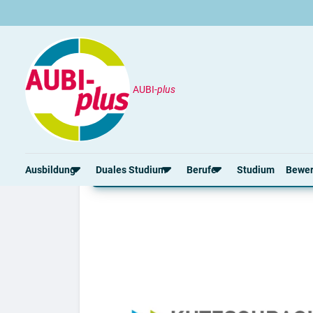
AUBI-
plus
Unternehmen
Kutzschbach Electronic Gm
Ausbildung bei Kutzsc
Ausbildung
Duales Studium
Berufe
Studium
Bewe
Rund um die Ausbildung
Rund um das duale Studium
Rund um Berufe
Bew
Ausbildungsplätze 2026
Duale Studienplätze 2026
Gut bezahlte Berufe
Ansc
Alle Städte
Duale Studiengänge von A-Z
Kaufmännische Berufe
Lebe
Alle Bundesländer
Alle Orte von A-Z
Berufe nach Themen
Vorl
Gehalt
Alle Berufe
Onli
Ausbildungsbeginn
Schülerpraktikum
Vors