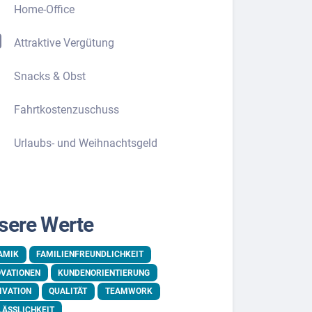
Home-Office
Attraktive Vergütung
Snacks & Obst
Fahrtkostenzuschuss
Urlaubs- und Weihnachtsgeld
sere Werte
AMIK
FAMILIENFREUNDLICHKEIT
OVATIONEN
KUNDENORIENTIERUNG
IVATION
QUALITÄT
TEAMWORK
LÄSSLICHKEIT