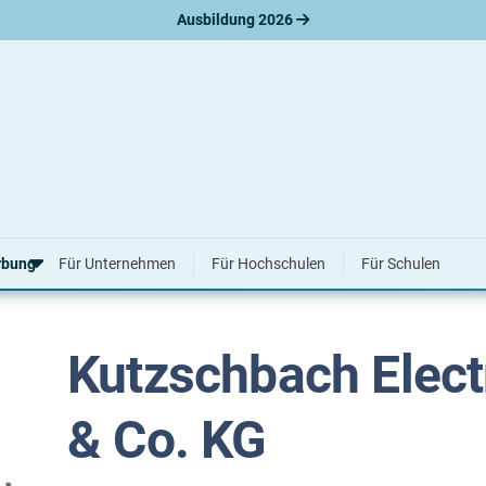
Ausbildung 2026
bH & Co. KG
hbach Electronic GmbH & Co. KG
rbung
Für Unternehmen
Für Hochschulen
Für Schulen
Kutzschbach Elec
erbungsratgeber
hreiben
nslauf
& Co. KG
agen
ne-Bewerbung
tellungsgespräch