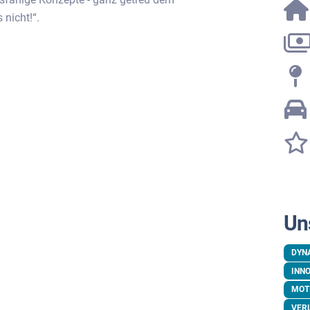
nicht!“.
Un
DYN
INN
MOT
VER