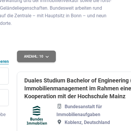
erwaltung und der Immobilien­verkauf sowie die forst-
 Gelände­liegenschaften. Bundesweit arbeiten rund
t auf die Zentrale – mit Hauptsitz in Bonn – und neun
dorte.
ANZAHL:
10
eeren
Duales Studium Bachelor of Engineering 
Immobilienmanagement im Rahmen eines
Kooperation mit der Hochschule Mainz
Bundesanstalt für
Immobilienaufgaben
ebe
Koblenz, Deutschland