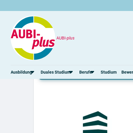
AUBI-
plus
Unternehmen
Bundesanstalt für Immobili
Duales Studium bei Bu
Ausbildung
Duales Studium
Berufe
Studium
Bewe
Rund um die Ausbildung
Rund um das duale Studium
Rund um Berufe
Bew
Ausbildungsplätze 2026
Duale Studienplätze 2026
Gut bezahlte Berufe
Ansc
Alle Städte
Duale Studiengänge von A-Z
Kaufmännische Berufe
Lebe
Alle Bundesländer
Alle Orte von A-Z
Berufe nach Themen
Vorl
Gehalt
Alle Berufe
Onli
Ausbildungsbeginn
Schülerpraktikum
Vors