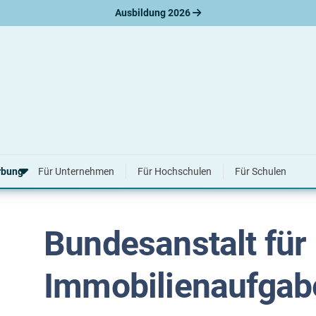
Ausbildung 2026
enaufgaben
ndesanstalt für Immobilienaufgabe
rbung
Für Unternehmen
Für Hochschulen
Für Schulen
Bundesanstalt für
erbungsratgeber
hreiben
nslauf
Immobilienaufgab
agen
ne-Bewerbung
tellungsgespräch