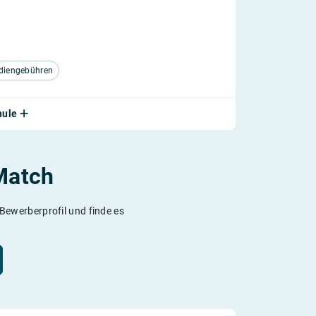
udiengebühren
hule
Match
 Bewerberprofil und finde es