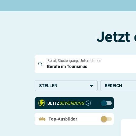
Rund um die Ausbildung
Rund um das duale Studium
Rund um Berufe
Be
Ausbildungsplätze 2026
Duale Studienplätze 2026
Gut bezahlte Berufe
An
Alle Städte
Duale Studiengänge von A-Z
Kaufmännische Berufe
Le
Alle Bundesländer
Alle Orte von A-Z
Berufe nach Themen
Vo
Jetzt
Gehalt
Alle Berufe
On
Ausbildungsbeginn
Schülerpraktikum
Vo
Be
Beruf, Studiengang, Unternehmen
Berufs-Check starten
STELLEN
BEREICH
Lass dich finden
Ausbildung
Systemrelevant
BLITZ
BEWERBUNG
Duales Studium
Handel
Fernstudium
Kaufmännisches,
Top-Ausbilder
Verwaltung
Virtuelles Studium
Freizeit und Tou
Hotel und Gastr