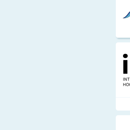
Lebensmittel
Handwerk und Pr
Sprachen
Schutz und Siche
Medien und Gest
Technik