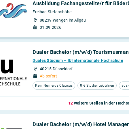
Ausbildung Fachangestellte/r für Bäder
Freibad Stefanshöhe
oduktion
88239 Wangen im Allgäu
rheit
01.09.2026
altung
Dualer Bachelor (m/w/d) Tourismusman
Duales Studium – IU Internationale Hochschule
40215 Düsseldorf
Ab sofort
Kein Numerus Clausus
0 € Studiengebühren
aus 
12
weitere Stellen in der Hoch
Dualer Bachelor (m/w/d) Hotel Manage