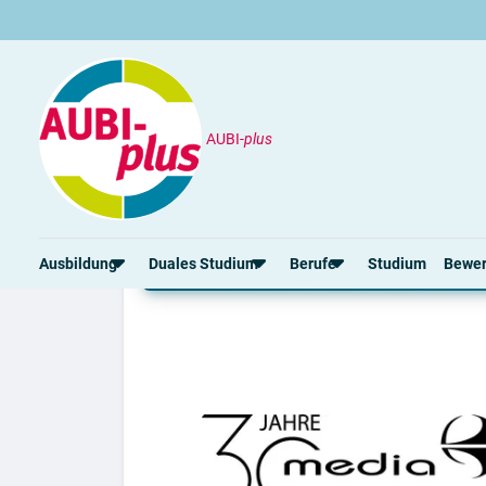
AUBI-
plus
Akademie der media
Studium an der Akadem
Ausbildung
Duales Studium
Berufe
Studium
Bewe
Rund um die Ausbildung
Rund um das duale Studium
Rund um Berufe
Bew
Ausbildungsplätze 2026
Duale Studienplätze 2026
Gut bezahlte Berufe
Ansc
Alle Städte
Duale Studiengänge von A-Z
Kaufmännische Berufe
Lebe
Alle Bundesländer
Alle Orte von A-Z
Berufe nach Themen
Vorl
Gehalt
Alle Berufe
Onli
Ausbildungsbeginn
Schülerpraktikum
Vors