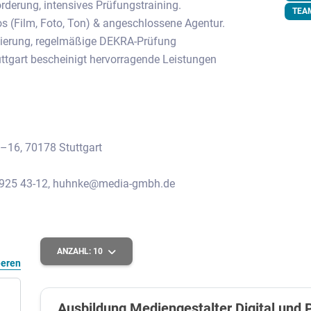
rderung, intensives Prüfungstraining.
TEA
os (Film, Foto, Ton) & angeschlossene Agentur.
izierung, regelmäßige DEKRA-Prüfung
ttgart bescheinigt hervorragende Leistungen
–16, 70178 Stuttgart
1 925 43-12, huhnke@media-gmbh.de
ANZAHL:
10
eeren
Ausbildung Mediengestalter Digital und 