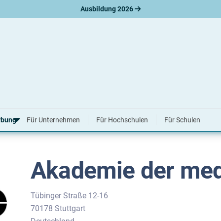
Ausbildung 2026
ie der media
rbung
Für Unternehmen
Für Hochschulen
Für Schulen
Akademie der med
erbungsratgeber
hreiben
nslauf
agen
Tübinger Straße 12-16
ne-Bewerbung
70178 Stuttgart
tellungsgespräch