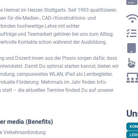
e Heimat im Herzen Stuttgarts. Seit 1993 qualifizieren
en für die Medien-, CAD-/Konstruktions- und
rbinden hochwertige Lehre mit echter
aufträge und Teamarbeit gehören bei uns zum Alltag;
wertvolle Kontakte schon während der Ausbildung.
ng und Dozent:innen aus der Praxis sorgen dafür, dass
twickelst. Damit Du optimal starten kannst, bieten wir
bindung, campusweites WLAN, iPad als Lernbegleiter,
viduelle Förderung. Mehrmals im Jahr finden Info-
tatt – die aktuellen Termine findest Du auf unserer
Un
er media (Benefits)
KOM
ute Verkehrsanbindung
LEI