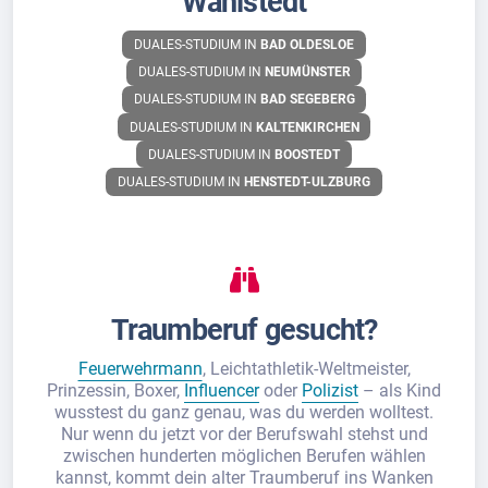
Wahlstedt
DUALES-STUDIUM IN
BAD OLDESLOE
DUALES-STUDIUM IN
NEUMÜNSTER
DUALES-STUDIUM IN
BAD SEGEBERG
DUALES-STUDIUM IN
KALTENKIRCHEN
DUALES-STUDIUM IN
BOOSTEDT
DUALES-STUDIUM IN
HENSTEDT-ULZBURG
Traumberuf gesucht?
Feuerwehrmann
, Leichtathletik-Weltmeister,
Prinzessin, Boxer,
Influencer
oder
Polizist
– als Kind
wusstest du ganz genau, was du werden wolltest.
Nur wenn du jetzt vor der Berufswahl stehst und
zwischen hunderten möglichen Berufen wählen
kannst, kommt dein alter Traumberuf ins Wanken