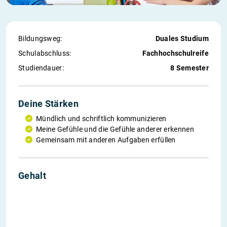
Bildungsweg:
Duales Studium
Schul­abschluss:
Fachhochschulreife
Studiendauer:
8 Semester
Deine Stärken
Mündlich und schriftlich kommunizieren
Meine Gefühle und die Gefühle anderer erkennen
Gemeinsam mit anderen Aufgaben erfüllen
1. Jahr
2. Jahr
3. Jahr
Einstieg
Gehalt
900 €
1.000 €
1.100 €
3.000 €