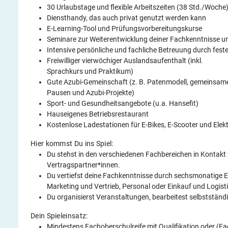
30 Urlaubstage und flexible Arbeitszeiten (38 Std./Woche
Diensthandy, das auch privat genutzt werden kann
E-Learning-Tool und Prüfungsvorbereitungskurse
Seminare zur Weiterentwicklung deiner Fachkenntnisse un
Intensive persönliche und fachliche Betreuung durch fes
Freiwilliger vierwöchiger Auslandsaufenthalt (inkl.
Sprachkurs und Praktikum)
Gute Azubi-Gemeinschaft (z. B. Patenmodell, gemeinsam
Pausen und Azubi-Projekte)
Sport- und Gesundheitsangebote (u.a. Hansefit)
Hauseigenes Betriebsrestaurant
Kostenlose Ladestationen für E-Bikes, E-Scooter und Elek
Hier kommst Du ins Spiel:
Du stehst in den verschiedenen Fachbereichen in Kontakt
Vertragspartner*innen.
Du vertiefst deine Fachkenntnisse durch sechsmonatige Ei
Marketing und Vertrieb, Personal oder Einkauf und Logisti
Du organisierst Veranstaltungen, bearbeitest selbstständ
Dein Spieleinsatz:
Mindestens Fachoberschulreife mit Qualifikation oder (Fa