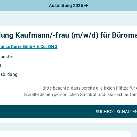
Ausbildung 2026
werbungsratgeber
schreiben
benslauf
rlagen
dung Kaufmann/-frau (m/w/d) für Büro
line-Bewerbung
rstellungsgespräch
he Lotterie GmbH & Co. OHG
werbungs-Check
ünster
t
usbildung
Bitte beachte, dass bereits alle freien Plätze für
Schalte deinen persönlichen Suchbot und lass dich automa
SUCHBOT SCHALTE