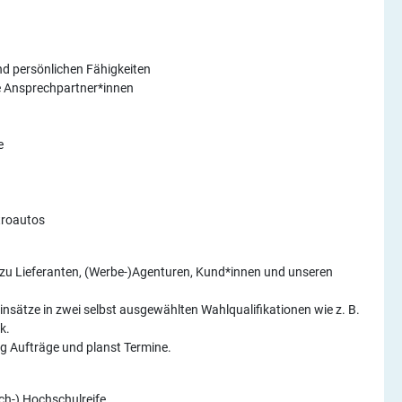
)
d persönlichen Fähigkeiten
te Ansprechpartner*innen
e
troautos
 zu Lieferanten, (Werbe-)Agenturen, Kund*innen und unseren
nsätze in zwei selbst ausgewählten Wahlqualifikationen wie z. B.
k.
ig Aufträge und planst Termine.
ch-) Hochschulreife.