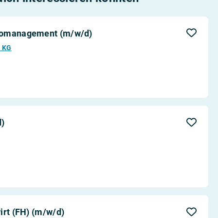
romanagement (m/w/d)
l KG
d)
irt (FH) (m/w/d)