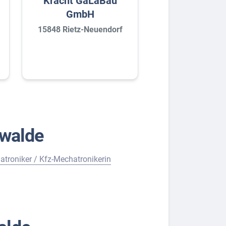
Kracht GaLaBau
GmbH
15848 Rietz-Neuendorf
nwalde
troniker / Kfz-Mechatronikerin