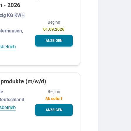
n - 2026
zig KG KWH
Beginn
01.09.2026
terhausen,
ANZEIGEN
sbetrieb
iprodukte (m/w/d)
de
Beginn
Ab sofort
Deutschland
sbetrieb
ANZEIGEN