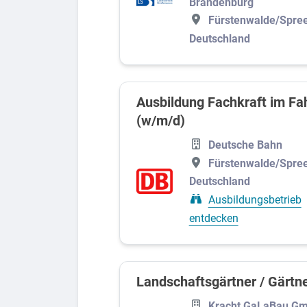
Brandenburg
Handwerk und Produktion
Fürstenwalde/Spree
Deutschland
Lebensmittel
Bauwesen und Immobilien
Mechatronik
Ausbildung Fachkraft im Fa
Technik
(w/m/d)
Umwelt, Landwirtschaft und Tiere
Deutsche Bahn
Fürstenwalde/Spree
Deutschland
Ausbildungsbetrieb
entdecken
Landschaftsgärtner / Gärtn
Kracht GaLaBau G