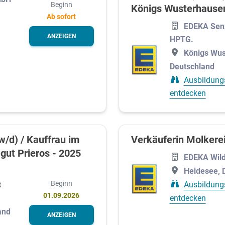
Beginn
Königs Wusterhause
Ab sofort
EDEKA Sen
ANZEIGEN
HPTG.
Königs Wus
Deutschland
Ausbildung
entdecken
w/d) / Kauffrau im
Verkäuferin Molkere
gut Prieros - 2025
EDEKA Wil
Heidesee, 
Beginn
Ausbildung
t
01.09.2026
entdecken
and
ANZEIGEN