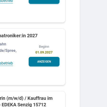
sbetrieb
atroniker:in 2027
Bahn
Beginn
de/Spree,
01.09.2027
ANZEIGEN
sbetrieb
in (m/w/d) / Kauffrau im
) EDEKA Senzig 15712