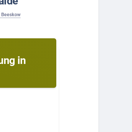
alde
n
Beeskow
ung in