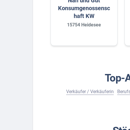
Nah und Gut
Konsumgenossensc
haft KW
15754 Heidesee
Top-A
Verkäufer / Verkäuferin
Berufs