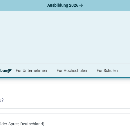
Ausbildung 2026
lde 2026 & 2027
rbung
Für Unternehmen
Für Hochschulen
Für Schulen
erbungsratgeber
u?
hreiben
nslauf
agen
ne-Bewerbung
tellungsgespräch