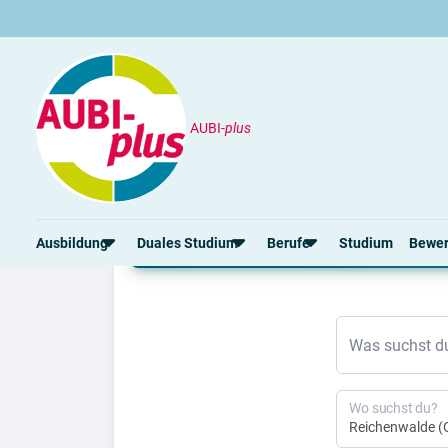
AUBI-
plus
Ausbildung
Reichenwalde
Ausbildung Reichenwa
Ausbildung
Duales Studium
Berufe
Studium
Bewe
Rund um die Ausbildung
Rund um das duale Studium
Rund um Berufe
Bew
Was suchst d
Ausbildungsplätze 2026
Duale Studienplätze 2026
Gut bezahlte Berufe
Ansc
Alle Städte
Duale Studiengänge von A-Z
Kaufmännische Berufe
Lebe
Alle Bundesländer
Alle Orte von A-Z
Berufe nach Themen
Vorl
Wo suchst du?
Gehalt
Alle Berufe
Onli
Ausbildungsbeginn
Schülerpraktikum
Vors