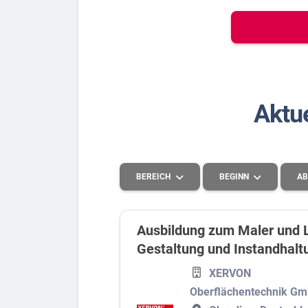
Bew
Berufs-Check starten
Aktu
Lass dich finden
BEREICH
BEGINN
AB
Ausbildung zum Maler und L
Gestaltung und Instandhalt
Handel
2026
XERVON
Systemrelevant
2027
Oberflächentechnik G
Handwerk und Produktion