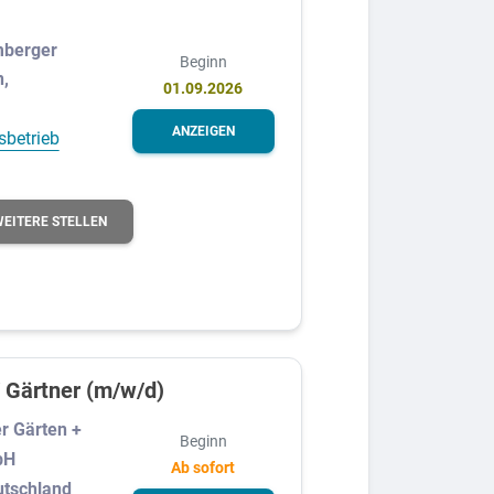
berger
Beginn
n,
01.09.2026
ANZEIGEN
sbetrieb
WEITERE STELLEN
 Gärtner (m/w/d)
r Gärten +
Beginn
bH
Ab sofort
utschland