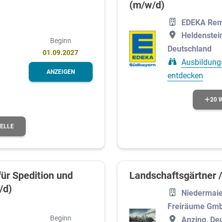
(m/w/d)
EDEKA Rem
Heldenstei
Beginn
Deutschland
01.09.2027
Ausbildung
ANZEIGEN
entdecken
20 
TELLE
ür Spedition und
Landschaftsgärtner /
/d)
Niedermaie
Freiräume Gm
Beginn
Anzing, De