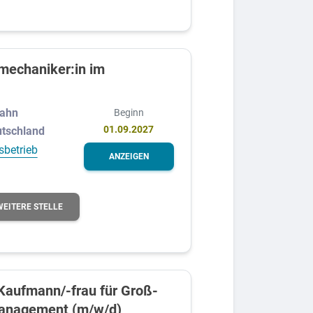
emechaniker:in im
Bahn
Beginn
01.09.2027
utschland
sbetrieb
ANZEIGEN
WEITERE STELLE
Kaufmann/-frau für Groß-
anagement (m/w/d)