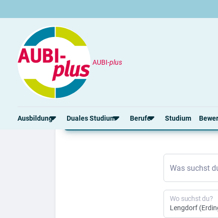
AUBI-
plus
Ausbildung
Lengdorf
Ausbildung Lengdorf 
Ausbildung
Duales Studium
Berufe
Studium
Bewe
Rund um die Ausbildung
Rund um das duale Studium
Rund um Berufe
Bew
Was suchst d
Ausbildungsplätze 2026
Duale Studienplätze 2026
Gut bezahlte Berufe
Ansc
Alle Städte
Duale Studiengänge von A-Z
Kaufmännische Berufe
Lebe
Alle Bundesländer
Alle Orte von A-Z
Berufe nach Themen
Vorl
Wo suchst du?
Gehalt
Alle Berufe
Onli
Ausbildungsbeginn
Schülerpraktikum
Vors