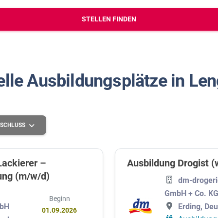
erbungs-Check
STELLEN FINDEN
elle Ausbildungsplätze in Len
SCHLUSS
ackierer –
Ausbildung Drogist (
ung (m/w/d)
Grundlegende Schulbildung
dm-drogeri
GmbH + Co. K
Mittlere Schulbildung
Beginn
Erding, De
mbH
01.09.2026
Höhere Schulbildung