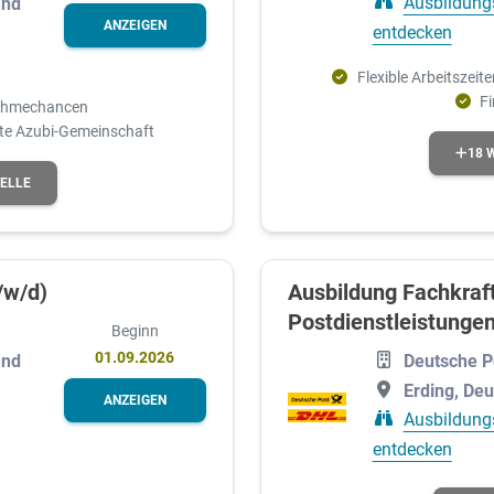
Ausbildung
and
ANZEIGEN
entdecken
Flexible Arbeitszeite
F
ahmechancen
te Azubi-Gemeinschaft
18 
TELLE
/w/d)
Ausbildung Fachkraft
Postdienstleistungen
Beginn
01.09.2026
and
Deutsche P
Erding, De
ANZEIGEN
Ausbildung
entdecken