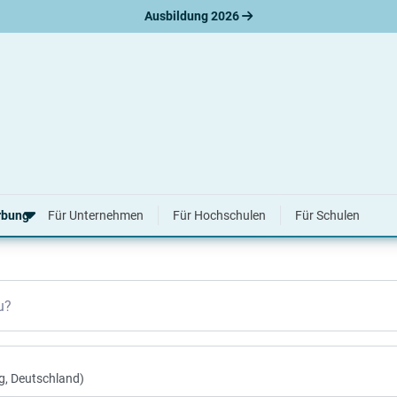
Ausbildung 2026
2026 & 2027
rbung
Für Unternehmen
Für Hochschulen
Für Schulen
erbungsratgeber
u?
hreiben
nslauf
agen
ne-Bewerbung
tellungsgespräch