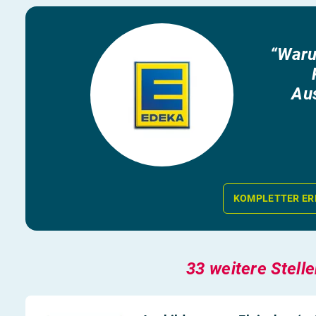
“Waru
Aus
KOMPLETTER ER
33 weitere Stell