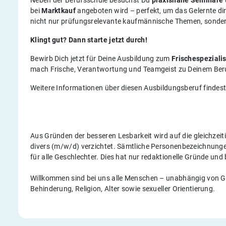
Neben der Berufsschule besuchst Du
praxisnahe Seminare
bei
Marktkauf
angeboten wird – perfekt, um das Gelernte di
nicht nur prüfungsrelevante kaufmännische Themen, sonde
Klingt gut? Dann starte jetzt durch!
Bewirb Dich jetzt für Deine Ausbildung zum
Frischespeziali
mach Frische, Verantwortung und Teamgeist zu Deinem Ber
Weitere Informationen über diesen Ausbildungsberuf findes
Aus Gründen der besseren Lesbarkeit wird auf die gleichze
divers (m/w/d) verzichtet. Sämtliche Personenbezeichnun
für alle Geschlechter. Dies hat nur redaktionelle Gründe und
Willkommen sind bei uns alle Menschen – unabhängig von Ges
Behinderung, Religion, Alter sowie sexueller Orientierung.