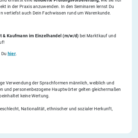
und erhältst eine
fundierte Prüfungsvorbereitung,
wie sie nur
rekt in der Praxis anzuwenden. In den Seminaren lernst Du
rn vertiefst auch Dein Fachwissen rund um Warenkunde.
st & Kaufmann im Einzelhandel (m/w/d)
bei Marktkauf und
uf!
t Du
hier
.
itige Verwendung der Sprachformen männlich, weiblich und
gen und personenbezogene Hauptwörter gelten gleichermaßen
 beinhaltet keine Wertung.
chlecht, Nationalität, ethnischer und sozialer Herkunft,