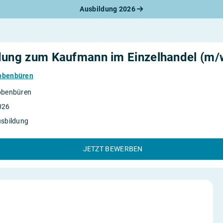
Ausbildung 2026
werbungsratgeber
schreiben
benslauf
rlagen
dung zum Kaufmann im Einzelhandel (m/
line-Bewerbung
rstellungsgespräch
Ibbenbüren
werbungs-Check
bbenbüren
026
usbildung
JETZT BEWERBEN