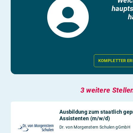
“Welc
haupts
h
KOMPLETTER ER
3 weitere Stelle
Ausbildung zum staatlich ge
Assistenten (m/w/d)
Dr. von Morgenstern Schulen gGmbH