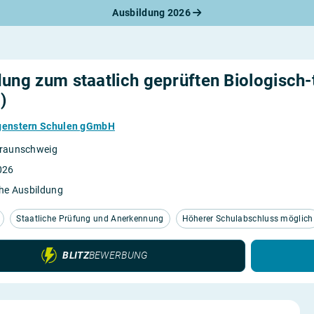
Ausbildung 2026
werbungsratgeber
schreiben
benslauf
rlagen
dung zum staatlich geprüften Biologisch
line-Bewerbung
rstellungsgespräch
)
werbungs-Check
rgenstern Schulen gGmbH
raunschweig
026
he Ausbildung
Staatliche Prüfung und Anerkennung
Höherer Schulabschluss möglich
BLITZ
BEWERBUNG