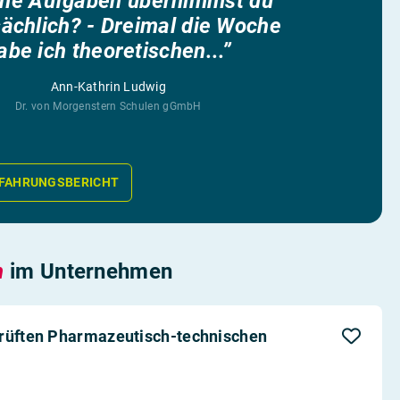
he Aufgaben übernimmst du
ächlich? - Dreimal die Woche
abe ich theoretischen...”
Ann-Kathrin Ludwig
Dr. von Morgenstern Schulen gGmbH
FAHRUNGSBERICHT
n
im Unternehmen
prüften Pharmazeutisch-technischen