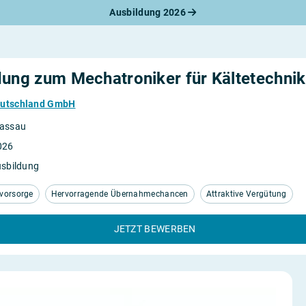
Ausbildung 2026
werbungsratgeber
schreiben
benslauf
rlagen
dung zum Mechatroniker für Kältetechni
line-Bewerbung
rstellungsgespräch
eutschland GmbH
werbungs-Check
assau
026
usbildung
vorsorge
Hervorragende Übernahmechancen
Attraktive Vergütung
JETZT BEWERBEN