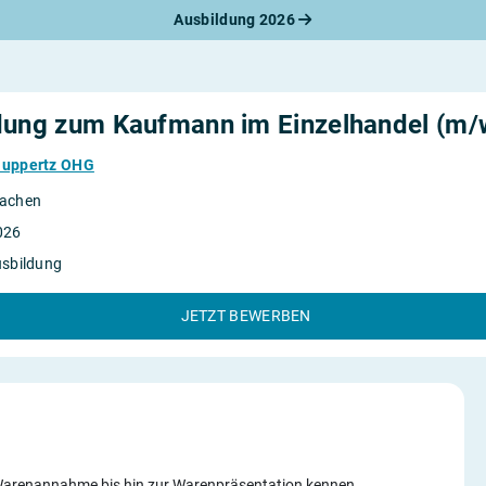
Ausbildung 2026
werbungsratgeber
schreiben
benslauf
rlagen
dung zum Kaufmann im Einzelhandel (m/
line-Bewerbung
rstellungsgespräch
Huppertz OHG
werbungs-Check
achen
026
usbildung
JETZT BEWERBEN
e Warenannahme bis hin zur Warenpräsentation kennen