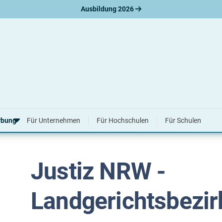
Ausbildung 2026
zirk Münster
 Studium bei Gericht - Landgericht
rbung
Für Unternehmen
Für Hochschulen
Für Schulen
Justiz NRW -
erbungsratgeber
hreiben
nslauf
Landgerichtsbezir
agen
ne-Bewerbung
tellungsgespräch