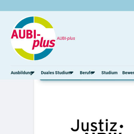
AUBI-
plus
Unternehmen
Justiz NRW - Landgerichtsbe
Ausbildung oder Duales
Ausbildung
Duales Studium
Berufe
Studium
Bewe
Rund um die Ausbildung
Rund um das duale Studium
Rund um Berufe
Bew
Ausbildungsplätze 2026
Duale Studienplätze 2026
Gut bezahlte Berufe
Ansc
Alle Städte
Duale Studiengänge von A-Z
Kaufmännische Berufe
Lebe
Alle Bundesländer
Alle Orte von A-Z
Berufe nach Themen
Vorl
Gehalt
Alle Berufe
Onli
Ausbildungsbeginn
Schülerpraktikum
Vors