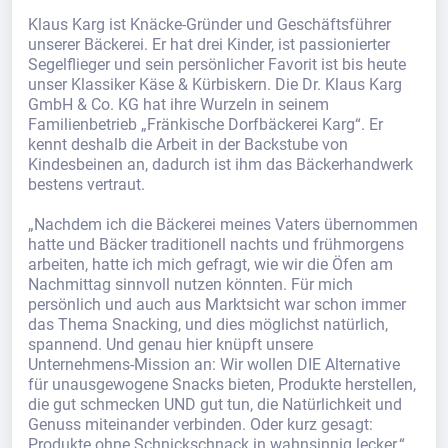
Klaus Karg ist Knäcke-Gründer und Geschäftsführer
unserer Bäckerei. Er hat drei Kinder, ist passionierter
Segelflieger und sein persönlicher Favorit ist bis heute
unser Klassiker Käse & Kürbiskern. Die Dr. Klaus Karg
GmbH & Co. KG hat ihre Wurzeln in seinem
Familienbetrieb „Fränkische Dorfbäckerei Karg“. Er
kennt deshalb die Arbeit in der Backstube von
Kindesbeinen an, dadurch ist ihm das Bäckerhandwerk
bestens vertraut.
„Nachdem ich die Bäckerei meines Vaters übernommen
hatte und Bäcker traditionell nachts und frühmorgens
arbeiten, hatte ich mich gefragt, wie wir die Öfen am
Nachmittag sinnvoll nutzen könnten. Für mich
persönlich und auch aus Marktsicht war schon immer
das Thema Snacking, und dies möglichst natürlich,
spannend. Und genau hier knüpft unsere
Unternehmens-Mission an: Wir wollen DIE Alternative
für unausgewogene Snacks bieten, Produkte herstellen,
die gut schmecken UND gut tun, die Natürlichkeit und
Genuss miteinander verbinden. Oder kurz gesagt:
Produkte ohne Schnickschnack in wahnsinnig lecker.“