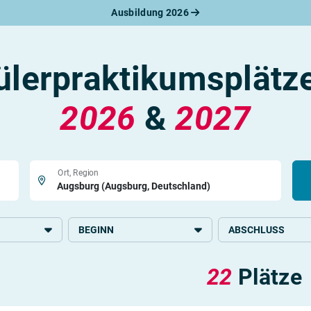
Ausbildung 2026
werbungsratgeber
schreiben
benslauf
ülerpraktikumsplätz
rlagen
line-Bewerbung
rstellungsgespräch
2026
&
2027
werbungs-Check
Ort, Region
BEGINN
ABSCHLUSS
2026
Grundlegende Schul
22
Plätze
Mittlere Schulbildun
ge und Medizin