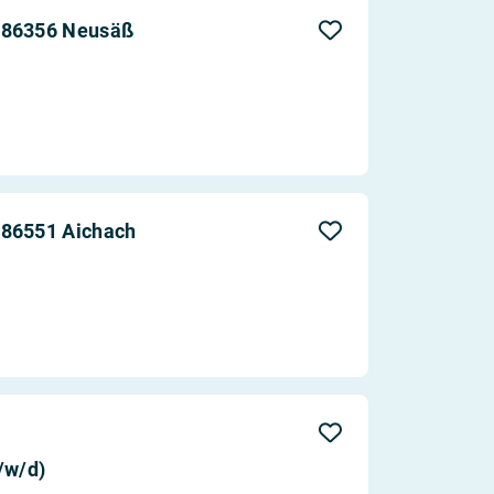
Aktualität
n 86356 Neusäß
Entfernung
 86551 Aichach
/w/d)