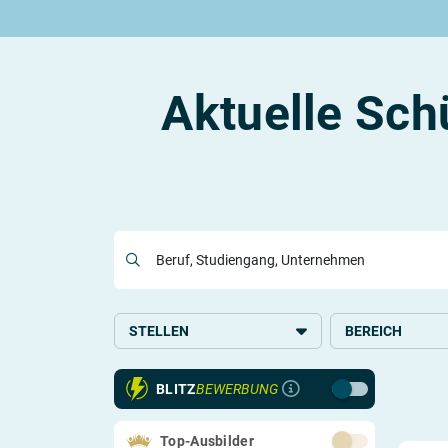
Rund um die Ausbildung
Rund um das duale Studium
Rund um Berufe
Be
Ausbildungsplätze 2026
Duale Studienplätze 2026
Gut bezahlte Berufe
An
Alle Städte
Duale Studiengänge von A-Z
Kaufmännische Berufe
Le
Aktuelle Sch
Alle Bundesländer
Alle Orte von A-Z
Berufe nach Themen
Vo
Gehalt
Alle Berufe
On
Ausbildungsbeginn
Schülerpraktikum
Vo
Be
Beruf, Studiengang, Unternehmen
Berufs-Check starten
Lass dich finden
STELLEN
BEREICH
Ausbildung
Handel
BLITZ
BEWERBUNG
Duales Studium
Systemrelevant
Virtuelles Studium
Gesundheit, Pfle
Top-Ausbilder