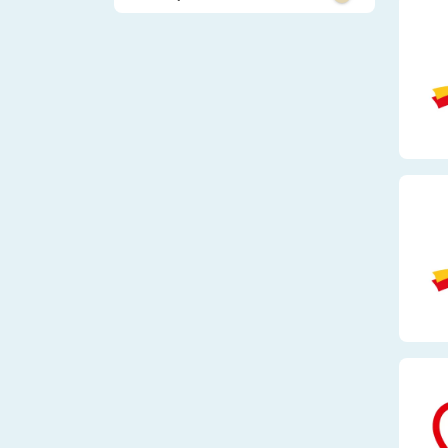
Schülerpraktikum
Sozialwesen
Studentenpraktikum
Bauwesen und Im
Trainee
Handwerk und Pr
Kaufmännisches,
Verwaltung
Logistik und Ver