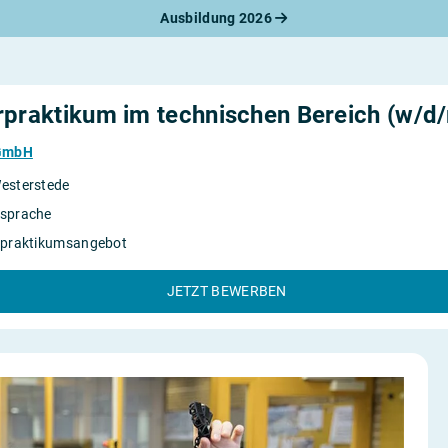
Ausbildung 2026
werbungsratgeber
schreiben
benslauf
rlagen
rpraktikum im technischen Bereich (w/d
line-Bewerbung
rstellungsgespräch
GmbH
werbungs-Check
esterstede
sprache
rpraktikumsangebot
JETZT BEWERBEN