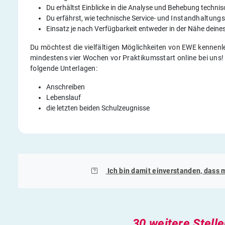
Du erhältst Einblicke in die Analyse und Behebung techni
Du erfährst, wie technische Service- und
Instandhaltung
Einsatz je nach Verfügbarkeit entweder in der Nähe dein
Du möchtest die vielfältigen Möglichkeiten von EWE kennen
mindestens vier Wochen vor Praktikumsstart online bei uns!
folgende Unterlagen:
Anschreiben
Lebenslauf
die letzten beiden Schulzeugnisse
Ich bin damit einverstanden, dass 
30 weitere Stell